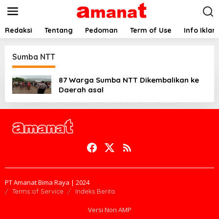
L
e
w
a
Redaksi
Tentang
Pedoman
Term of Use
Info Iklan
t
i
k
Sumba NTT
e
k
87 Warga Sumba NTT Dikembalikan ke
o
Daerah asal
n
t
e
n
PT Amanat Bima Raya | 2024
Terms of Service
Indeks Berita
Versi Non AMP