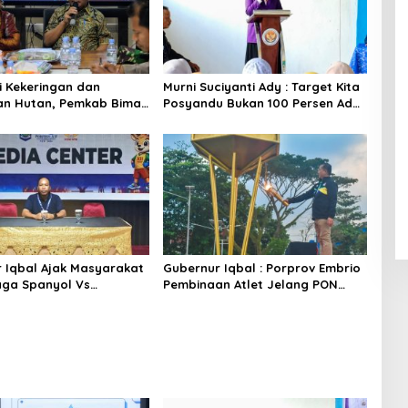
si Kekeringan dan
Murni Suciyanti Ady : Target Kita
an Hutan, Pemkab Bima
Posyandu Bukan 100 Persen Ada
kor
Tetapi 100 Persen Berfungsi
 Iqbal Ajak Masyarakat
Gubernur Iqbal : Porprov Embrio
ga Spanyol Vs
Pembinaan Atlet Jelang PON
a di Halaman Bumi Gora
2028