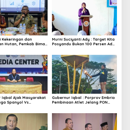
si Kekeringan dan
Murni Suciyanti Ady : Target Kita
an Hutan, Pemkab Bima
Posyandu Bukan 100 Persen Ada
kor
Tetapi 100 Persen Berfungsi
 Iqbal Ajak Masyarakat
Gubernur Iqbal : Porprov Embrio
ga Spanyol Vs
Pembinaan Atlet Jelang PON
a di Halaman Bumi Gora
2028