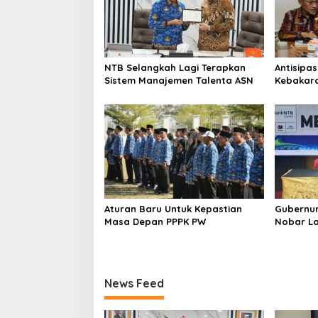
NTB Selangkah Lagi Terapkan
Antisipa
Sistem Manajemen Talenta ASN
Kebakar
Gelar Ra
Aturan Baru Untuk Kepastian
Gubernur
Masa Depan PPPK PW
Nobar La
Argentin
News Feed