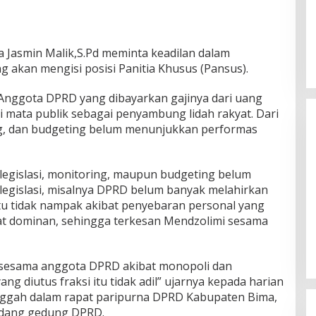
Jasmin Malik,S.Pd meminta keadilan dalam
akan mengisi posisi Panitia Khusus (Pansus).
Anggota DPRD yang dibayarkan gajinya dari uang
 di mata publik sebagai penyambung lidah rakyat. Dari
ring, dan budgeting belum menunjukkan performas
 legislasi, monitoring, maupun budgeting belum
i legislasi, misalnya DPRD belum banyak melahirkan
itu tidak nampak akibat penyebaran personal yang
Gubernur Miq Iqbal Paparkan
gat dominan, sehingga terkesan Mendzolimi sesama
Capaian Ekonomi Tangguh
Makmur Mendunia saat LKPJ
Di Daerah, Politik
|
Maret 31, 2026
i sesama anggota DPRD akibat monopoli dan
g diutus fraksi itu tidak adil” ujarnya kepada harian
anggah dalam rapat paripurna DPRD Kabupaten Bima,
sidang gedung DPRD.