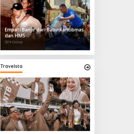
Empati Banjir dari Babinkantibmas
dan HMS
3379 Dilihat
Travelsta