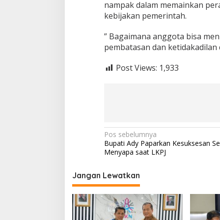
nampak dalam memainkan peran
kebijakan pemerintah.
” Bagaimana anggota bisa menu
pembatasan dan ketidakadilan 
Post Views:
1,933
Navigasi
Pos sebelumnya
Bupati Ady Paparkan Kesuksesan Se
pos
Menyapa saat LKPJ
Jangan Lewatkan