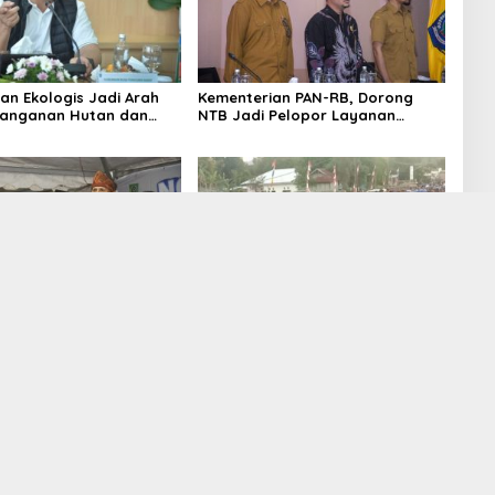
an Ekologis Jadi Arah
Kementerian PAN-RB, Dorong
nanganan Hutan dan
NTB Jadi Pelopor Layanan
NTB
Digital Nasional Terintegrasi
Menyapa Ngopi Bareng
Selasa Menyapa Wawo Membiru
Wawo