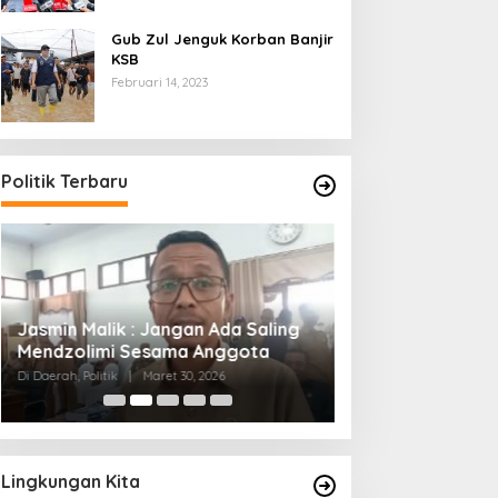
Gub Zul Jenguk Korban Banjir
KSB
Februari 14, 2023
Politik Terbaru
Jasmin Malik : Jangan Ada Saling
Gubernur Iqbal ;
Mendzolimi Sesama Anggota
Sasak Ingin Men
Semua Orang
Di Daerah, Politik
|
Maret 30, 2026
Di Berita, Politik
|
Maret
Lingkungan Kita