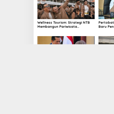
Wellness Tourism: Strategi NTB
Pertobat
Membangun Pariwisata
Baru Pe
Berkualitas
Sampah 
Gubernur Iqbal : WTP Bukan
Selasa 
Akhir, Birokrasi Harus Agile dan
Warga 
Anggaran Tepat Sasaran