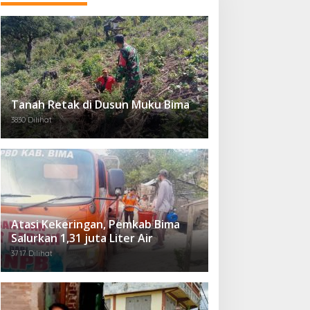
Tanah Retak di Dusun Muku Bima
3830 Dilihat
Atasi Kekeringan, Pemkab Bima
Salurkan 1,31 juta Liter Air
3717 Dilihat