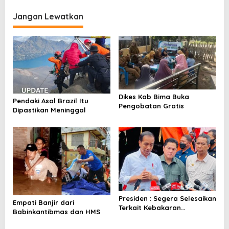
i
Jangan Lewatkan
g
a
s
i
p
o
Dikes Kab Bima Buka
Pendaki Asal Brazil Itu
s
Pengobatan Gratis
Dipastikan Meninggal
Presiden : Segera Selesaikan
Empati Banjir dari
Terkait Kebakaran
Babinkantibmas dan HMS
Plumpang