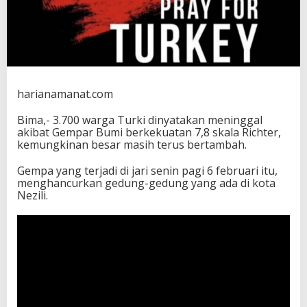
g
g
a
l
A
k
i
harianamanat.com
b
a
t
Bima,- 3.700 warga Turki dinyatakan meninggal
G
akibat Gempar Bumi berkekuatan 7,8 skala Richter,
e
kemungkinan besar masih terus bertambah.
m
p
Gempa yang terjadi di jari senin pagi 6 februari itu,
a
menghancurkan gedung-gedung yang ada di kota
Nezili.