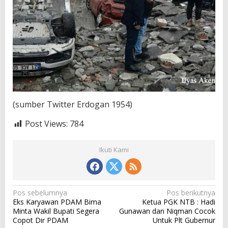
(sumber Twitter Erdogan 1954)
Post Views:
784
Ikuti Kami
N
Pos sebelumnya
Pos berikutnya
Eks Karyawan PDAM Bima
Ketua PGK NTB : Hadi
a
Minta Wakil Bupati Segera
Gunawan dan Niqman Cocok
v
Copot Dir PDAM
Untuk Plt Gubernur