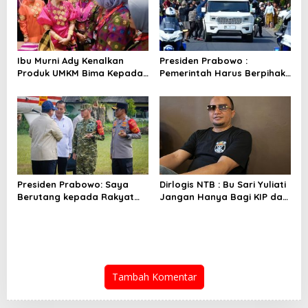
Ibu Murni Ady Kenalkan
Presiden Prabowo :
Produk UMKM Bima Kepada
Pemerintah Harus Berpihak
Ibu Selvi Gibran
Pada Rakyat
Presiden Prabowo: Saya
Dirlogis NTB : Bu Sari Yuliati
Berutang kepada Rakyat
Jangan Hanya Bagi KIP dan
NTB
Bedah Rumah
Tambah Komentar