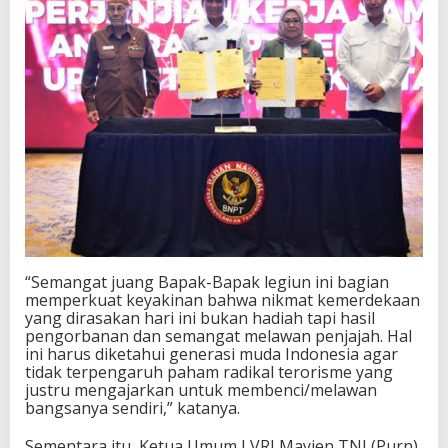
k
M
u
d
a
“Semangat juang Bapak-Bapak legiun ini bagian
memperkuat keyakinan bahwa nikmat kemerdekaan
yang dirasakan hari ini bukan hadiah tapi hasil
pengorbanan dan semangat melawan penjajah. Hal
ini harus diketahui generasi muda Indonesia agar
tidak terpengaruh paham radikal terorisme yang
justru mengajarkan untuk membenci/melawan
bangsanya sendiri,” katanya.
Sementara itu, Ketua Umum LVRI Mayjen TNI (Purn)