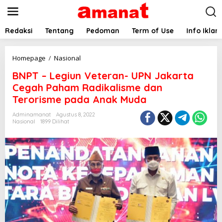
L
e
w
a
Redaksi
Tentang
Pedoman
Term of Use
Info Iklan
t
i
k
B
Homepage
/
Nasional
e
N
BNPT – Legiun Veteran- UPN Jakarta
k
P
o
T
Cegah Paham Radikalisme dan
n
-
Terorisme pada Anak Muda
t
L
e
e
Adminamanat
Agustus 8, 2022
n
g
Nasional
1899 Dilihat
i
u
n
V
e
t
e
r
a
n
-