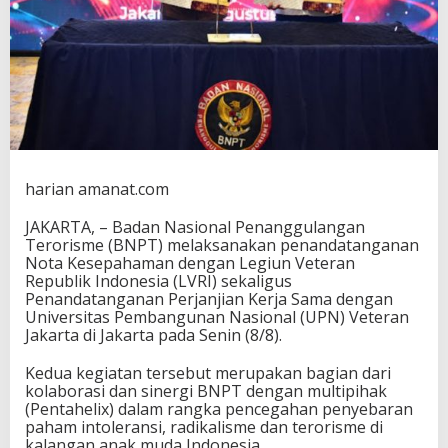
U
P
N
J
a
k
a
r
t
a
harian amanat.com
C
e
JAKARTA, – Badan Nasional Penanggulangan
g
Terorisme (BNPT) melaksanakan penandatanganan
a
Nota Kesepahaman dengan Legiun Veteran
h
Republik Indonesia (LVRI) sekaligus
P
Penandatanganan Perjanjian Kerja Sama dengan
a
Universitas Pembangunan Nasional (UPN) Veteran
h
Jakarta di Jakarta pada Senin (8/8).
a
m
R
Kedua kegiatan tersebut merupakan bagian dari
a
kolaborasi dan sinergi BNPT dengan multipihak
d
(Pentahelix) dalam rangka pencegahan penyebaran
i
paham intoleransi, radikalisme dan terorisme di
k
kalangan anak muda Indonesia.