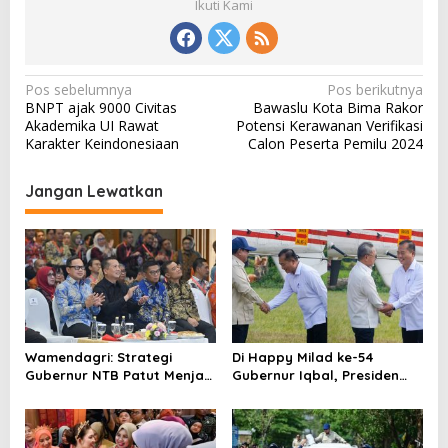
Ikuti Kami
N
Pos sebelumnya
Pos berikutnya
BNPT ajak 9000 Civitas
Bawaslu Kota Bima Rakor
a
Akademika UI Rawat
Potensi Kerawanan Verifikasi
v
Karakter Keindonesiaan
Calon Peserta Pemilu 2024
i
Jangan Lewatkan
g
a
s
i
p
o
Wamendagri: Strategi
Di Happy Milad ke-54
s
Gubernur NTB Patut Menjadi
Gubernur Iqbal, Presiden
Inspirasi Gubernur Se-
Titip Pesan untuk NTB
Indonesia