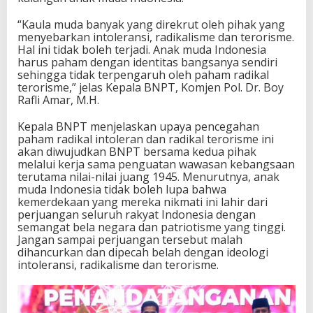
a
l
“Kaula muda banyak yang direkrut oleh pihak yang
i
menyebarkan intoleransi, radikalisme dan terorisme.
s
Hal ini tidak boleh terjadi. Anak muda Indonesia
m
harus paham dengan identitas bangsanya sendiri
e
sehingga tidak terpengaruh oleh paham radikal
d
terorisme,” jelas Kepala BNPT, Komjen Pol. Dr. Boy
a
Rafli Amar, M.H.
n
T
Kepala BNPT menjelaskan upaya pencegahan
e
paham radikal intoleran dan radikal terorisme ini
r
akan diwujudkan BNPT bersama kedua pihak
o
melalui kerja sama penguatan wawasan kebangsaan
r
terutama nilai-nilai juang 1945. Menurutnya, anak
i
muda Indonesia tidak boleh lupa bahwa
s
kemerdekaan yang mereka nikmati ini lahir dari
m
perjuangan seluruh rakyat Indonesia dengan
e
semangat bela negara dan patriotisme yang tinggi.
p
Jangan sampai perjuangan tersebut malah
a
dihancurkan dan dipecah belah dengan ideologi
d
intoleransi, radikalisme dan terorisme.
a
A
n
a