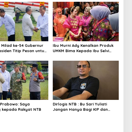
 Milad ke-54 Gubernur
Ibu Murni Ady Kenalkan Produk
esiden Titip Pesan untuk
UMKM Bima Kepada Ibu Selvi
Gibran
 Prabowo: Saya
Dirlogis NTB : Bu Sari Yuliati
g kepada Rakyat NTB
Jangan Hanya Bagi KIP dan
Bedah Rumah