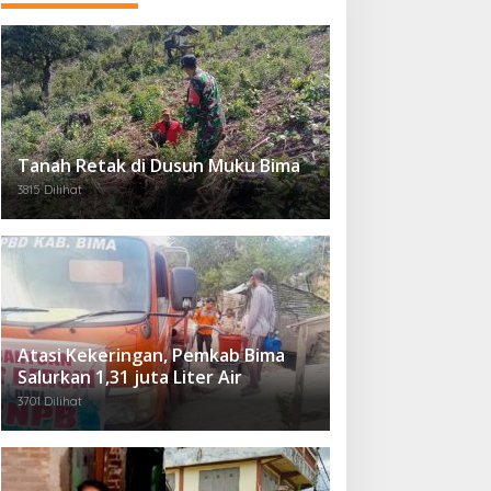
Tanah Retak di Dusun Muku Bima
3815 Dilihat
Atasi Kekeringan, Pemkab Bima
Salurkan 1,31 juta Liter Air
3701 Dilihat