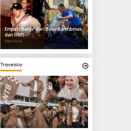
Empati Banjir dari Babinkantibmas
dan HMS
3368 Dilihat
Travelsta