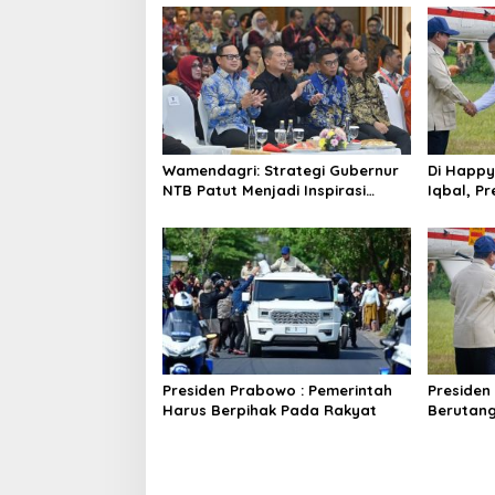
Wamendagri: Strategi Gubernur
Di Happy
NTB Patut Menjadi Inspirasi
Iqbal, Pr
Gubernur Se-Indonesia
NTB
Presiden Prabowo : Pemerintah
Presiden
Harus Berpihak Pada Rakyat
Berutan