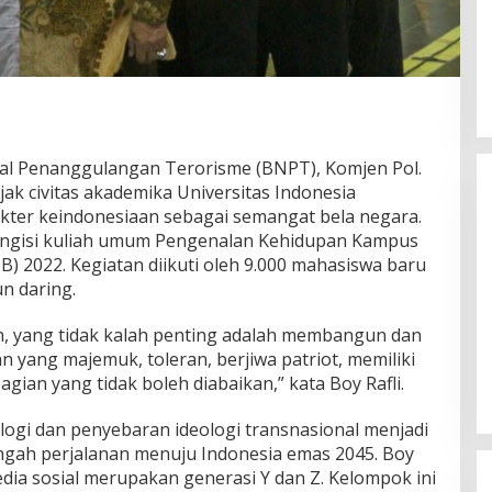
al Penanggulangan Terorisme (BNPT), Komjen Pol.
jak civitas akademika Universitas Indonesia
er keindonesiaan sebagai semangat bela negara.
mengisi kuliah umum Pengenalan Kehidupan Kampus
) 2022. Kegiatan diikuti oleh 9.000 mahasiswa baru
n daring.
Gubernur Miq Iqbal Paparkan
h, yang tidak kalah penting adalah membangun dan
Capaian Ekonomi Tangguh
 yang majemuk, toleran, berjiwa patriot, memiliki
Makmur Mendunia saat LKPJ
Di Daerah, Politik
|
Maret 31, 2026
gian yang tidak boleh diabaikan,” kata Boy Rafli.
ogi dan penyebaran ideologi transnasional menjadi
engah perjalanan menuju Indonesia emas 2045. Boy
a sosial merupakan generasi Y dan Z. Kelompok ini