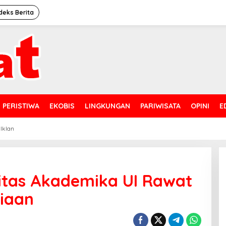
deks Berita
PERISTIWA
EKOBIS
LINGKUNGAN
PARIWISATA
OPINI
E
 Iklan
itas Akademika UI Rawat
siaan