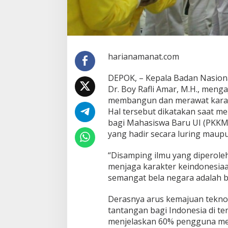
harianamanat.com
DEPOK, – Kepala Badan Nasion
Dr. Boy Rafli Amar, M.H., menga
membangun dan merawat karakt
Hal tersebut dikatakan saat 
bagi Mahasiswa Baru UI (PKKMB
yang hadir secara luring maupu
“Disamping ilmu yang diperole
menjaga karakter keindonesiaan
semangat bela negara adalah ba
Derasnya arus kemajuan teknol
tantangan bagi Indonesia di t
menjelaskan 60% pengguna medi