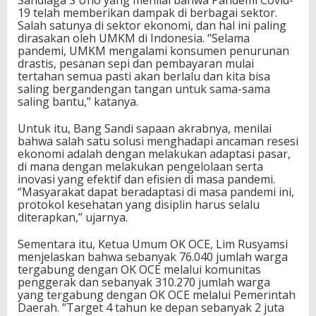
Sandiaga S Uno yang menilai bahwa Pandemi Covid-
19 telah memberikan dampak di berbagai sektor.
Salah satunya di sektor ekonomi, dan hal ini paling
dirasakan oleh UMKM di Indonesia. ‘’Selama
pandemi, UMKM mengalami konsumen penurunan
drastis, pesanan sepi dan pembayaran mulai
tertahan semua pasti akan berlalu dan kita bisa
saling bergandengan tangan untuk sama-sama
saling bantu,’’ katanya.
Untuk itu, Bang Sandi sapaan akrabnya, menilai
bahwa salah satu solusi menghadapi ancaman resesi
ekonomi adalah dengan melakukan adaptasi pasar,
di mana dengan melakukan pengelolaan serta
inovasi yang efektif dan efisien di masa pandemi.
‘’Masyarakat dapat beradaptasi di masa pandemi ini,
protokol kesehatan yang disiplin harus selalu
diterapkan,’’ ujarnya.
Sementara itu, Ketua Umum OK OCE, Lim Rusyamsi
menjelaskan bahwa sebanyak 76.040 jumlah warga
tergabung dengan OK OCE melalui komunitas
penggerak dan sebanyak 310.270 jumlah warga
yang tergabung dengan OK OCE melalui Pemerintah
Daerah. ‘’Target 4 tahun ke depan sebanyak 2 juta