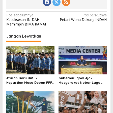
N
Pos sebelumnya
Pos berikutnya
Kesuksesan IN-DAH
Petani Woha Dukung INDAH
a
Memimpin BIMA RAMAH
v
i
Jangan Lewatkan
g
a
s
i
p
o
Aturan Baru Untuk
Gubernur Iqbal Ajak
Kepastian Masa Depan PPPK
Masyarakat Nobar Laga
s
PW
Spanyol Vs Argentina di
Halaman Bumi Gora