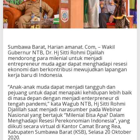
N
T
B
M
e
n
j
a
Sumbawa Barat, Harian amanat. Com, – Wakil
d
Gubernur NTB, Dr. Hj Sitti Rohmi Djalilah
i
mendorong para milenial untuk menjadi
E
entrepreneur muda agar dapat menghadapi resesi
n
ekonomi dan berkontribusi mewujudkan lapangan
t
kerja baru di Indonesia.
r
e
‘’Anak-anak muda dapat menjadi tangguh dan
p
pejuang untuk dapat menapaki kehidupan lebih baik
r
di masa depan dengan menjadi enterpreneur di
e
tengah pandemi,’’ kata Wagub NTB, Hj Sitti Rohmi
n
Djalillah saat menjadi narasumber pada Webinar
e
Nasional yang bertajuk ‘’Milenial Bisa Apa? Dalam
u
Menghadapi Resesi Perekonomian Indonesia’’, yang
r
diikuti secara virtual di Kantor Camat Brang Rea,
M
Kabupaten Sumbawa Barat (KSB), Selasa 20 Oktober
u
2020.
d