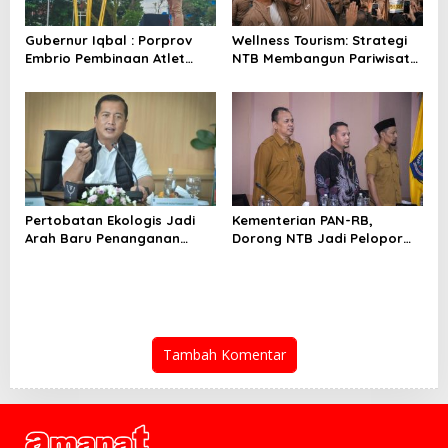
Gubernur Iqbal : Porprov
Wellness Tourism: Strategi
Embrio Pembinaan Atlet
NTB Membangun Pariwisata
Jelang PON 2028
Berkualitas
Pertobatan Ekologis Jadi
Kementerian PAN-RB,
Arah Baru Penanganan
Dorong NTB Jadi Pelopor
Hutan dan Sampah NTB
Layanan Digital Nasional
Terintegrasi
Tambah Komentar