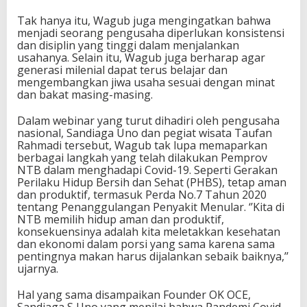
a
Tak hanya itu, Wagub juga mengingatkan bahwa
menjadi seorang pengusaha diperlukan konsistensi
dan disiplin yang tinggi dalam menjalankan
usahanya. Selain itu, Wagub juga berharap agar
generasi milenial dapat terus belajar dan
mengembangkan jiwa usaha sesuai dengan minat
dan bakat masing-masing.
Dalam webinar yang turut dihadiri oleh pengusaha
nasional, Sandiaga Uno dan pegiat wisata Taufan
Rahmadi tersebut, Wagub tak lupa memaparkan
berbagai langkah yang telah dilakukan Pemprov
NTB dalam menghadapi Covid-19. Seperti Gerakan
Perilaku Hidup Bersih dan Sehat (PHBS), tetap aman
dan produktif, termasuk Perda No.7 Tahun 2020
tentang Penanggulangan Penyakit Menular. ‘’Kita di
NTB memilih hidup aman dan produktif,
konsekuensinya adalah kita meletakkan kesehatan
dan ekonomi dalam porsi yang sama karena sama
pentingnya makan harus dijalankan sebaik baiknya,’’
ujarnya.
Hal yang sama disampaikan Founder OK OCE,