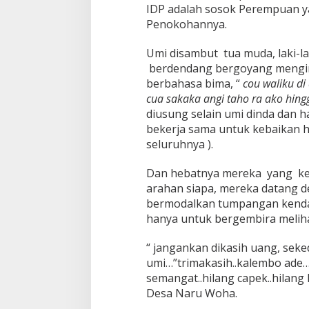
IDP adalah sosok Perempuan y
Penokohannya.
Umi disambut tua muda, laki-l
berdendang bergoyang mengiri
berbahasa bima, “
cou waliku di
cua sakaka angi taho ra ako hing
diusung selain umi dinda dan h
bekerja sama untuk kebaikan h
seluruhnya ).
Dan hebatnya mereka yang keb
arahan siapa, mereka datang 
bermodalkan tumpangan kenda
hanya untuk bergembira meliha
“ jangankan dikasih uang, sek
umi…”trimakasih..kalembo ade
semangat..hilang capek..hilang
Desa Naru Woha.