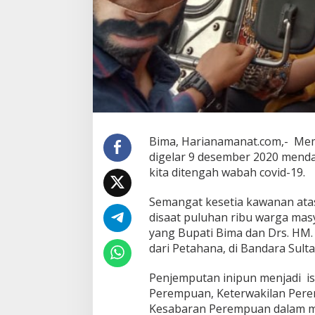
Bima, Harianamanat.com,- Mem
digelar 9 desember 2020 mend
kita ditengah wabah covid-19.
Semangat kesetia kawanan ata
disaat puluhan ribu warga mas
yang Bupati Bima dan Drs. HM. 
dari Petahana, di Bandara Sul
Penjemputan inipun menjadi i
Perempuan, Keterwakilan Pere
Kesabaran Perempuan dalam meng