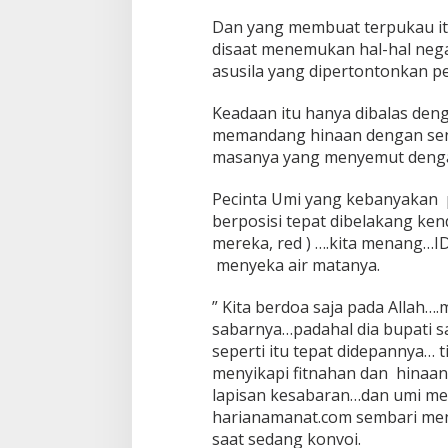
Dan yang membuat terpukau it
disaat menemukan hal-hal negati
asusila yang dipertontonkan pe
Keadaan itu hanya dibalas den
memandang hinaan dengan se
masanya yang menyemut denga
Pecinta Umi yang kebanyakan 
berposisi tepat dibelakang ken
mereka, red ) ….kita menang
menyeka air matanya.
” Kita berdoa saja pada Alla
sabarnya…padahal dia bupati sa
seperti itu tepat didepannya…
menyikapi fitnahan dan hinaa
lapisan kesabaran…dan umi memi
harianamanat.com sembari meny
saat sedang konvoi.