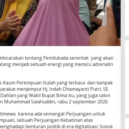
bicarakan tentang Pemilukada serentak yang akan
atang menjadi sebuah energi yang memicu adrenalin
s Kaum Perempuan Itulah yang terbaca dan tampak
Gubernur Miq Iqbal Paparkan
yarakat menjemput Hj. Indah Dhamayanti Putri, SE
Capaian Ekonomi Tangguh
Dahlan yang Wakil Bupat Bima itu, yang juga calon
Makmur Mendunia saat LKPJ
Di Daerah, Politik
|
Maret 31, 2026
tan Muhammad Salahuddin, rabu 2 september 2020.
stimewa karena ada semangat Perjuangan untuk
mpuan, sebuah Perjuangan Kebatinan atas
hadapi benturan politik di era digitalisasi. Sosok