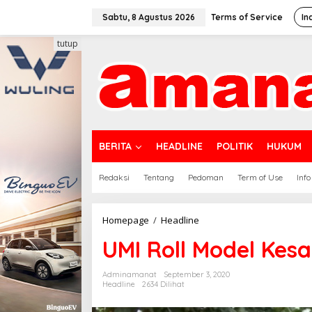
Lewati
ke
Sabtu, 8 Agustus 2026
Terms of Service
In
konten
tutup
BERITA
HEADLINE
POLITIK
HUKUM
Redaksi
Tentang
Pedoman
Term of Use
Info
UMI
Homepage
/
Headline
Roll
UMI Roll Model Ke
Model
Kesabaran
Perempuan
Adminamanat
September 3, 2020
Headline
2634 Dilihat