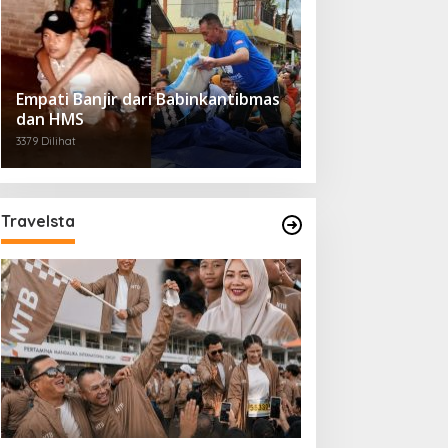
Empati Banjir dari Babinkantibmas
dan HMS
3379 Dilihat
Travelsta