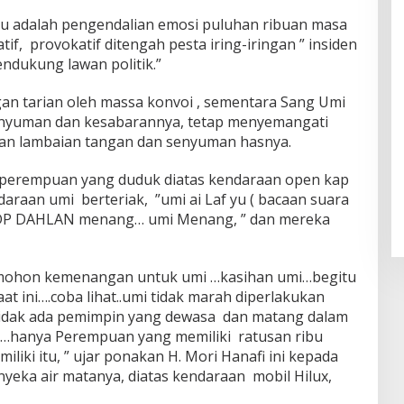
u adalah pengendalian emosi puluhan ribuan masa
f, provokatif ditengah pesta iring-iringan ” insiden
ndukung lawan politik.”
gan tarian oleh massa konvoi , sementara Sang Umi
nyuman dan kesabarannya, tetap menyemangati
n lambaian tangan dan senyuman hasnya.
perempuan yang duduk diatas kendaraan open kap
daraan umi berteriak, ”umi ai Laf yu ( bacaan suara
…IDP DAHLAN menang… umi Menang, ” dan mereka
h….mohon kemenangan untuk umi …kasihan umi…begitu
at ini….coba lihat..umi tidak marah diperlakukan
 tidak ada pemimpin yang dewasa dan matang dalam
n…hanya Perempuan yang memiliki ratusan ribu
liki itu, ” ujar ponakan H. Mori Hanafi ini kepada
eka air matanya, diatas kendaraan mobil Hilux,