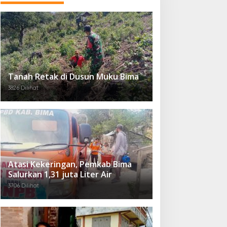
Tanah Retak di Dusun Muku Bima
3826 Dilihat
Atasi Kekeringan, Pemkab Bima
Salurkan 1,31 juta Liter Air
3706 Dilihat