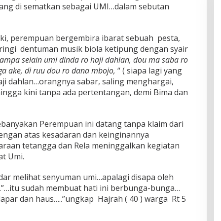
ang di sematkan sebagai UMI…dalam sebutan
aki, perempuan bergembira ibarat sebuah pesta,
ngi dentuman musik biola ketipung dengan syair
 ampa selain umi dinda ro haji dahlan, dou ma saba ro
ga ake, di ruu dou ro dana mbojo,
“ ( siapa lagi yang
aji dahlan…orangnya sabar, saling menghargai,
ingga kini tanpa ada pertentangan, demi Bima dan
anyakan Perempuan ini datang tanpa klaim dari
dengan atas kesadaran dan keinginannya
raan tetangga dan Rela meninggalkan kegiatan
t Umi.
edar melihat senyuman umi…apalagi disapa oleh
…”…itu sudah membuat hati ini berbunga-bunga…
 lapar dan haus…..”ungkap Hajrah ( 40 ) warga Rt 5