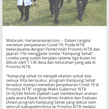
B
e
r
h
a
s
i
l
T
Mataram, Harianamanat.com, – Dalam rangka
e
menekan penyebaran Covid-19, Polda NTB
k
bekerjasama dengan Pemerintah Provinsi NTB dan
a
jajaran TNI menggelar lomba “Kampung Sehat”.
n
Lomba yang sudah berjalan selama tiga bulan ini
P
diikuti oleh 1.136 desa dan kelurahan yang ada di
e
Provinsi NTB.
n
y
“Kampung sehat ini menjadi vitamin untuk kita
e
semua. Kita bersyukur, program Kampung Sehat
b
tersebut mampu menekan penyebaran Covid-19 di
a
Provinsi NTB” ungkap Wakil Gubernur NTB
r
Dr.Hj.Sitti Rohmi Djalilah saat memberikan arahan
a
pada acara Rapat Koordinasi Analisis dan Evaluasi
n
(Anev) program Kampung Sehat yang diikuti oleh
C
seluruh kabupaten/kota se Provinsi NTB melalui
o