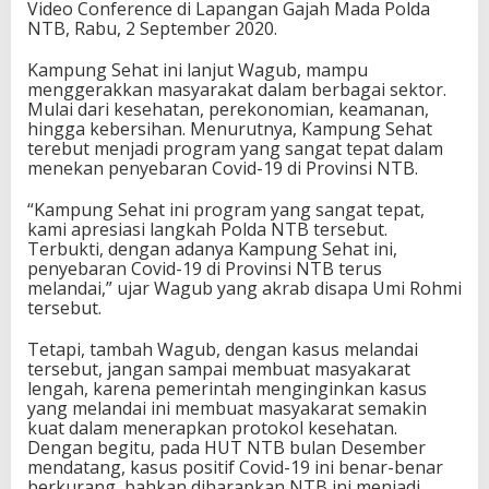
Video Conference di Lapangan Gajah Mada Polda
v
NTB, Rabu, 2 September 2020.
i
d
Kampung Sehat ini lanjut Wagub, mampu
-
menggerakkan masyarakat dalam berbagai sektor.
1
Mulai dari kesehatan, perekonomian, keamanan,
9
hingga kebersihan. Menurutnya, Kampung Sehat
terebut menjadi program yang sangat tepat dalam
menekan penyebaran Covid-19 di Provinsi NTB.
“Kampung Sehat ini program yang sangat tepat,
kami apresiasi langkah Polda NTB tersebut.
Terbukti, dengan adanya Kampung Sehat ini,
penyebaran Covid-19 di Provinsi NTB terus
melandai,” ujar Wagub yang akrab disapa Umi Rohmi
tersebut.
Tetapi, tambah Wagub, dengan kasus melandai
tersebut, jangan sampai membuat masyakarat
lengah, karena pemerintah menginginkan kasus
yang melandai ini membuat masyakarat semakin
kuat dalam menerapkan protokol kesehatan.
Dengan begitu, pada HUT NTB bulan Desember
mendatang, kasus positif Covid-19 ini benar-benar
berkurang, bahkan diharapkan NTB ini menjadi