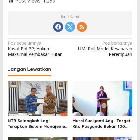
Post Views:
1,290
Ikuti Kami
N
Pos sebelumnya
Pos berikutnya
Kasat Pol PP; Hukum
UMI Roll Model Kesabaran
a
Maksimal Pembakar Hutan
Perempuan
v
i
Jangan Lewatkan
g
a
s
i
p
o
NTB Selangkah Lagi
Murni Suciyanti Ady : Target
Terapkan Sistem Manajemen
Kita Posyandu Bukan 100
s
Talenta ASN
Persen Ada Tetapi 100
Persen Berfungsi