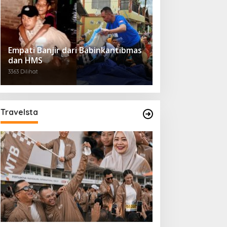
Empati Banjir dari Babinkantibmas
dan HMS
3363 Dilihat
Travelsta