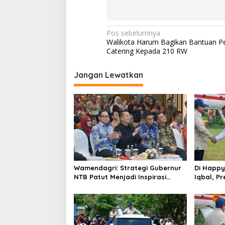
Navigasi
Pos sebelumnya
Walikota Harum Bagikan Bantuan Pe
pos
Catering Kepada 210 RW
Jangan Lewatkan
Wamendagri: Strategi Gubernur
Di Happy
NTB Patut Menjadi Inspirasi
Iqbal, Pr
Gubernur Se-Indonesia
NTB