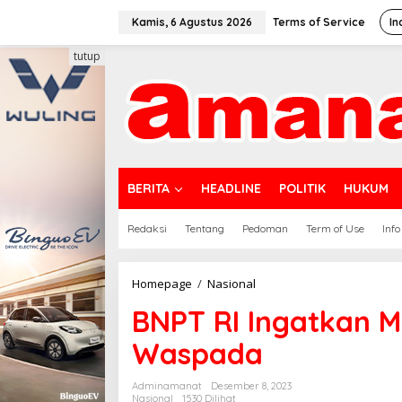
Lewati
ke
Kamis, 6 Agustus 2026
Terms of Service
In
konten
tutup
BERITA
HEADLINE
POLITIK
HUKUM
Redaksi
Tentang
Pedoman
Term of Use
Info
BNPT
Homepage
/
Nasional
RI
BNPT RI Ingatkan M
Ingatkan
Mahasiswa
Waspada
UI
agar
Selalu
Adminamanat
Desember 8, 2023
Waspada
Nasional
1530 Dilihat