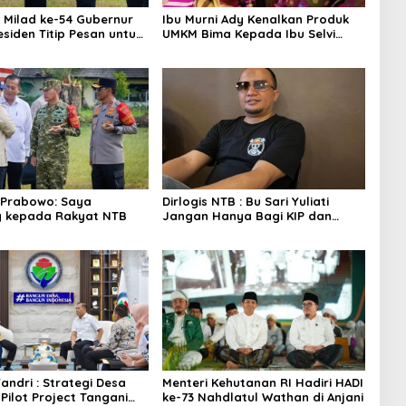
 Milad ke-54 Gubernur
Ibu Murni Ady Kenalkan Produk
esiden Titip Pesan untuk
UMKM Bima Kepada Ibu Selvi
Gibran
 Prabowo: Saya
Dirlogis NTB : Bu Sari Yuliati
g kepada Rakyat NTB
Jangan Hanya Bagi KIP dan
Bedah Rumah
andri : Strategi Desa
Menteri Kehutanan RI Hadiri HADI
Pilot Project Tangani
ke-73 Nahdlatul Wathan di Anjani