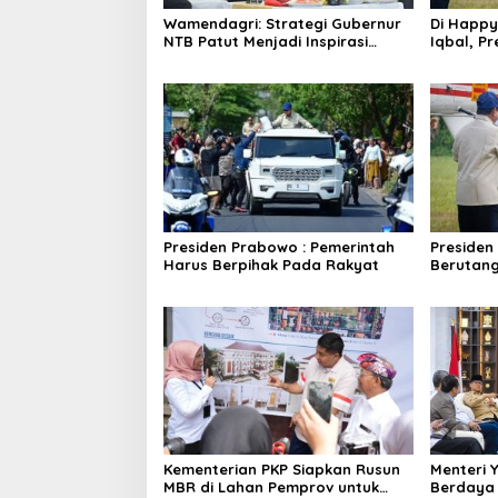
Wamendagri: Strategi Gubernur
Di Happy
NTB Patut Menjadi Inspirasi
Iqbal, Pr
Gubernur Se-Indonesia
NTB
Presiden Prabowo : Pemerintah
Presiden
Harus Berpihak Pada Rakyat
Berutan
Kementerian PKP Siapkan Rusun
Menteri Y
MBR di Lahan Pemprov untuk
Berdaya 