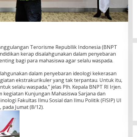
nggulangan Terorisme Republlik Indonesia (BNPT
pendidikan kerap disalahgunakan dalam penyebaran
penting bagi para mahasiswa agar selalu waspada.
isalahgunakan dalam penyebaran ideologi kekerasan
atan ekstrakurikuler yang tak terpantau. Untuk itu,
tuk selalu waspada,” jelas Plh. Kepala BNPT RI Irjen.
Gubernur Miq Iqbal Paparkan
lam kegiatan Kunjungan Mahasiswa Sarjana dan
Capaian Ekonomi Tangguh
logi Fakultas Ilmu Sosial dan Ilmu Politik (FISIP) UI
Makmur Mendunia saat LKPJ
Di Daerah, Politik
|
Maret 31, 2026
 pada Jumat (8/12).