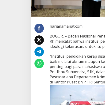
harianamanat.com
BOGOR, – Badan Nasional Pena
RI) mencatat bahwa institusi 
ideologi kekerasan, untuk itu 
“Institusi pendidikan kerap d
baik melalui oknum maupun kegi
penting bagi para mahasiswa un
Pol. Ibnu Suhaendra, S.IK., da
Pascasarjana Departemen Krimino
di Kantor Pusat BNPT RI Sentul,