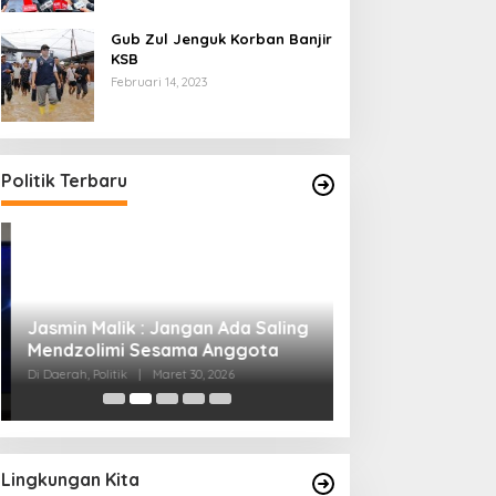
Gub Zul Jenguk Korban Banjir
KSB
Februari 14, 2023
Politik Terbaru
Jasmin Malik : Jangan Ada Saling
Gubernur Iqbal ;
Mendzolimi Sesama Anggota
Sasak Ingin Men
Semua Orang
Di Daerah, Politik
|
Maret 30, 2026
Di Berita, Politik
|
Maret
Lingkungan Kita