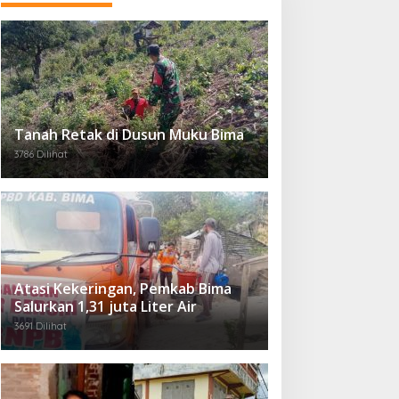
Tanah Retak di Dusun Muku Bima
3786 Dilihat
Atasi Kekeringan, Pemkab Bima
Salurkan 1,31 juta Liter Air
3691 Dilihat