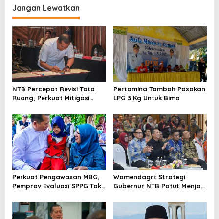
i
Jangan Lewatkan
g
a
s
i
p
o
NTB Percepat Revisi Tata
Pertamina Tambah Pasokan
s
Ruang, Perkuat Mitigasi
LPG 3 Kg Untuk Bima
Bencana dan Investasi
Perkuat Pengawasan MBG,
Wamendagri: Strategi
Pemprov Evaluasi SPPG Tak
Gubernur NTB Patut Menjadi
Patuh
Inspirasi Gubernur Se-
Indonesia