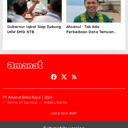
Gubernur Iqbal Siap Dukung
Ahsanul : Tak Ada
UKW SMSI NTB
Perbedaan Data Temuan
BPK
PT Amanat Bima Raya | 2024
Terms of Service
Indeks Berita
Versi Non AMP