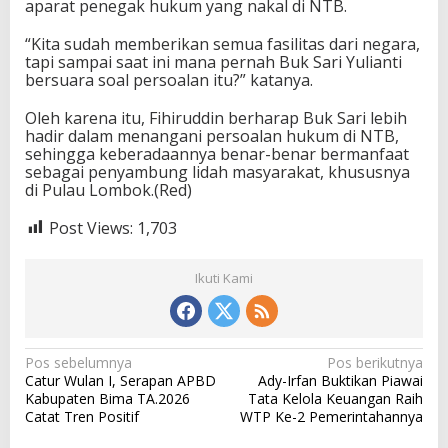
aparat penegak hukum yang nakal di NTB.
“Kita sudah memberikan semua fasilitas dari negara,
tapi sampai saat ini mana pernah Buk Sari Yulianti
bersuara soal persoalan itu?” katanya.
Oleh karena itu, Fihiruddin berharap Buk Sari lebih
hadir dalam menangani persoalan hukum di NTB,
sehingga keberadaannya benar-benar bermanfaat
sebagai penyambung lidah masyarakat, khususnya
di Pulau Lombok.(Red)
Post Views:
1,703
Ikuti Kami
N
Pos sebelumnya
Pos berikutnya
Catur Wulan I, Serapan APBD
Ady-Irfan Buktikan Piawai
a
Kabupaten Bima TA.2026
Tata Kelola Keuangan Raih
v
Catat Tren Positif
WTP Ke-2 Pemerintahannya