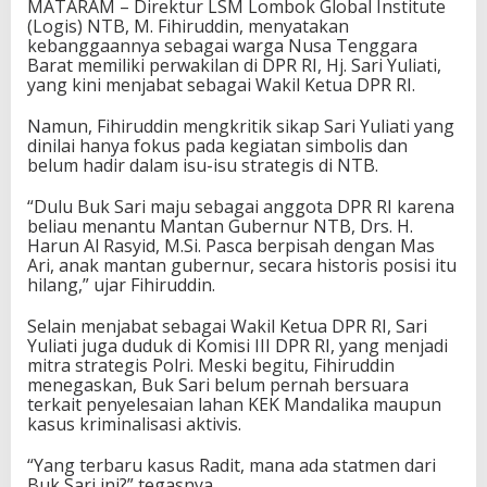
MATARAM – Direktur LSM Lombok Global Institute
a
(Logis) NTB, M. Fihiruddin, menyatakan
n
kebanggaannya sebagai warga Nusa Tenggara
B
Barat memiliki perwakilan di DPR RI, Hj. Sari Yuliati,
e
yang kini menjabat sebagai Wakil Ketua DPR RI.
d
a
Namun, Fihiruddin mengkritik sikap Sari Yuliati yang
h
dinilai hanya fokus pada kegiatan simbolis dan
R
belum hadir dalam isu-isu strategis di NTB.
u
m
“Dulu Buk Sari maju sebagai anggota DPR RI karena
a
beliau menantu Mantan Gubernur NTB, Drs. H.
h
Harun Al Rasyid, M.Si. Pasca berpisah dengan Mas
Ari, anak mantan gubernur, secara historis posisi itu
hilang,” ujar Fihiruddin.
Selain menjabat sebagai Wakil Ketua DPR RI, Sari
Yuliati juga duduk di Komisi III DPR RI, yang menjadi
mitra strategis Polri. Meski begitu, Fihiruddin
menegaskan, Buk Sari belum pernah bersuara
terkait penyelesaian lahan KEK Mandalika maupun
kasus kriminalisasi aktivis.
“Yang terbaru kasus Radit, mana ada statmen dari
Buk Sari ini?” tegasnya.