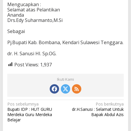
Mengucapkan :
Selamat atas Pelantikan
Ananda
Drs.Edy Suharmanto,M.Si
Sebagai
Pj.Bupati Kab. Bombana, Kendari Sulawesi Tenggara.
dr. H. Sanusi HI. Sp.OG.
Post Views:
1,937
Ikuti Kami
N
Pos sebelumnya
Pos berikutnya
Bupati IDP : HUT GURU
dr.H.Sanusi : Selamat Untuk
a
Merdeka Guru Merdeka
Bapak Abdul Azis
v
Belajar
i