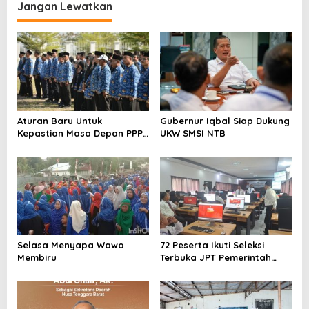
Jangan Lewatkan
g
a
s
i
p
o
Aturan Baru Untuk
Gubernur Iqbal Siap Dukung
s
Kepastian Masa Depan PPPK
UKW SMSI NTB
PW
Selasa Menyapa Wawo
72 Peserta Ikuti Seleksi
Membiru
Terbuka JPT Pemerintah
Kabupaten Bima