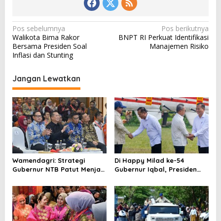
N
Pos sebelumnya
Pos berikutnya
Walikota Bima Rakor
BNPT RI Perkuat Identifikasi
a
Bersama Presiden Soal
Manajemen Risiko
v
Inflasi dan Stunting
i
Jangan Lewatkan
g
a
s
i
p
o
Wamendagri: Strategi
Di Happy Milad ke-54
s
Gubernur NTB Patut Menjadi
Gubernur Iqbal, Presiden
Inspirasi Gubernur Se-
Titip Pesan untuk NTB
Indonesia