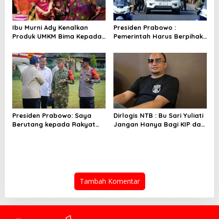
Ibu Murni Ady Kenalkan
Presiden Prabowo :
Produk UMKM Bima Kepada
Pemerintah Harus Berpihak
Ibu Selvi Gibran
Pada Rakyat
Presiden Prabowo: Saya
Dirlogis NTB : Bu Sari Yuliati
Berutang kepada Rakyat
Jangan Hanya Bagi KIP dan
NTB
Bedah Rumah
Tambah Komentar