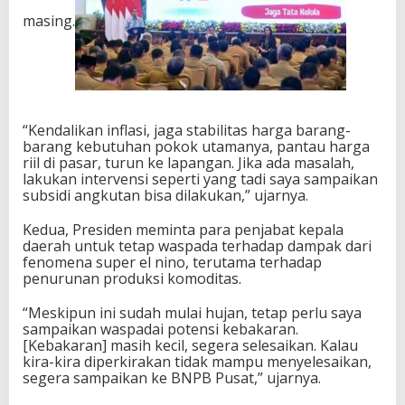
e
masing.
p
a
d
a
S
e
l
“Kendalikan inflasi, jaga stabilitas harga barang-
u
barang kebutuhan pokok utamanya, pantau harga
r
riil di pasar, turun ke lapangan. Jika ada masalah,
u
lakukan intervensi seperti yang tadi saya sampaikan
h
subsidi angkutan bisa dilakukan,” ujarnya.
P
e
Kedua, Presiden meminta para penjabat kepala
n
daerah untuk tetap waspada terhadap dampak dari
j
fenomena super el nino, terutama terhadap
a
penurunan produksi komoditas.
b
a
“Meskipun ini sudah mulai hujan, tetap perlu saya
t
sampaikan waspadai potensi kebakaran.
K
[Kebakaran] masih kecil, segera selesaikan. Kalau
e
kira-kira diperkirakan tidak mampu menyelesaikan,
p
segera sampaikan ke BNPB Pusat,” ujarnya.
a
l