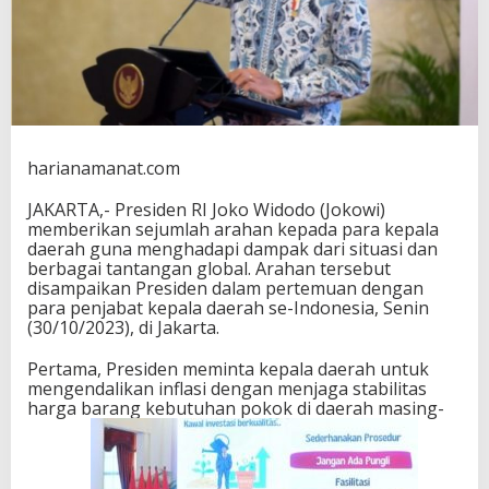
k
a
n
S
o
a
l
K
harianamanat.com
e
m
i
JAKARTA,- Presiden RI Joko Widodo (Jokowi)
s
memberikan sejumlah arahan kepada para kepala
k
daerah guna menghadapi dampak dari situasi dan
i
berbagai tantangan global. Arahan tersebut
n
disampaikan Presiden dalam pertemuan dengan
a
para penjabat kepala daerah se-Indonesia, Senin
n
(30/10/2023), di Jakarta.
E
k
Pertama, Presiden meminta kepala daerah untuk
s
mengendalikan inflasi dengan menjaga stabilitas
t
harga barang kebutuhan pokok di daerah masing-
r
i
m
K