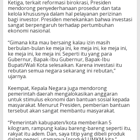
Ketiga, terkait reformasi birokrasi, Presiden
a
mendorong penyederhanaan prosedur dan tata
D
kelola khususnya dalam hal pelayanan perizinan
a
bagi investor. Presiden menekankan bahwa investasi
e
sangat berpengaruh terhadap pertumbuhan
r
ekonomi nasional.
a
h
“Gimana kita mau bersaing kalau izin masih
berbulan-bulan ke meja ini, ke meja ini, ke meja ini,
ke meja ini, ke meja ini. Seperti itu yang para
Gubernur, Bapak-Ibu Gubernur, Bapak-Ibu
Bupati/Wali Kota selesaikan. Karena investasi itu
rebutan semua negara sekarang ini rebutan,”
ujarnya.
Keempat, Kepala Negara juga mendorong
pemerintah daerah mengalokasikan anggaran
untuk stimulus ekonomi dan bantuan sosial kepada
masyarakat. Menurut Presiden, pemberian bantuan
tersebut akan sangat membantu masyarakat.
“Pemerintah kabupaten/kota memberikan 5
kilogram, rampung kalau bareng-bareng seperti itu,
rakyat itu adem. Dan, saya titip yang dibeli produk
dalam negeri, utamanya [produk] UMKM kita,”