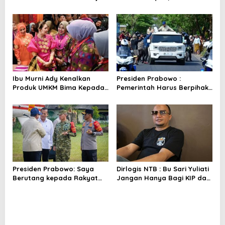
Inspirasi Gubernur Se-
Titip Pesan untuk NTB
Indonesia
Ibu Murni Ady Kenalkan
Presiden Prabowo :
Produk UMKM Bima Kepada
Pemerintah Harus Berpihak
Ibu Selvi Gibran
Pada Rakyat
Presiden Prabowo: Saya
Dirlogis NTB : Bu Sari Yuliati
Berutang kepada Rakyat
Jangan Hanya Bagi KIP dan
NTB
Bedah Rumah