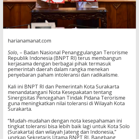
n
P
e
m
k
o
t
harianamanat.com
S
u
Solo
, – Badan Nasional Penanggulangan Terorisme
r
Republik Indonesia (BNPT RI) terus membangun
a
kerjasama dengan berbagai pihak termasuk
k
pemerintah daerah dalam rangka menekan
a
penyebaran paham intoleransi dan radikalisme.
r
t
Kali ini BNPT RI dan Pemerintah Kota Surakarta
a
menandatangani Nota Kesepakatan tentang
U
Sinergisitas Pencegahan Tindak Pidana Terorisme
n
guna meningkatkan nilai toleransi di Wilayah Kota
t
Surakarta.
u
k
“Mudah-mudahan dengan nota kesepahaman ini
C
tingkat toleransi bisa lebih baik lagi untuk Kota Solo
e
(Surakarta) dan wilayah Jateng dan Indonesia,”
g
ungkap Sekretaris Utama BNPT RI, Bangbang
a