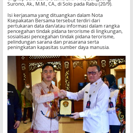
Surono, Ak., M.M., CA., di Solo pada Rabu (20/9).
h
I
n
Isi kerjasama yang dituangkan dalam Nota
t
Ksepakatan Bersama tersebut terdiri dari
o
pertukaran data dan/atau informasi dalam rangka
l
pencegahan tindak pidana terorisme di lingkungan,
e
sosialisasi pencegahan tindak pidana terorisme,
r
pelindungan sarana dan prasarana serta
a
peningkatan kapasitas sumber daya manusia.
n
s
i