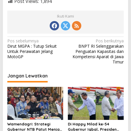
Post Views:
1,894
Ikuti Kami
N
Pos sebelumnya
Pos berikutnya
Dirut MGPA : Tutup Sirkuit
BNPT RI Selenggarakan
a
Untuk Perawatan Jelang
Penguatan Kapasitas dan
v
MotoGP
Kompetensi Aparat di Jawa
Timur
i
g
Jangan Lewatkan
a
s
i
p
o
s
Wamendagri: Strategi
Di Happy Milad ke-54
Gubernur NTB Patut Menjadi
Gubernur Iqbal, Presiden