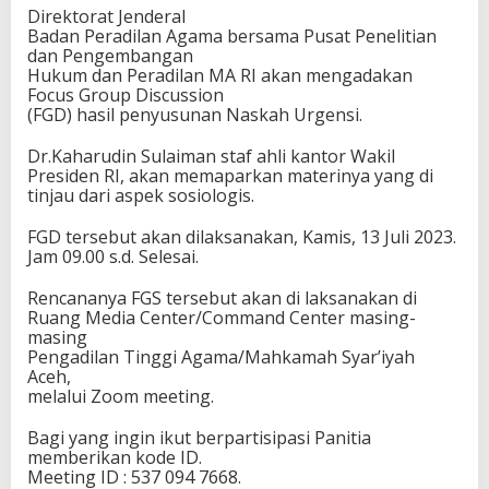
b
Direktorat Jenderal
e
Badan Peradilan Agama bersama Pusat Penelitian
n
dan Pengembangan
t
Hukum dan Peradilan MA RI akan mengadakan
u
Focus Group Discussion
k
(FGD) hasil penyusunan Naskah Urgensi.
a
n
Dr.Kaharudin Sulaiman staf ahli kantor Wakil
P
Presiden RI, akan memaparkan materinya yang di
e
tinjau dari aspek sosiologis.
n
g
FGD tersebut akan dilaksanakan, Kamis, 13 Juli 2023.
a
Jam 09.00 s.d. Selesai.
d
i
Rencananya FGS tersebut akan di laksanakan di
l
Ruang Media Center/Command Center masing-
a
masing
n
Pengadilan Tinggi Agama/Mahkamah Syar’iyah
A
Aceh,
g
melalui Zoom meeting.
a
m
Bagi yang ingin ikut berpartisipasi Panitia
a
memberikan kode ID.
K
Meeting ID : 537 094 7668.
l