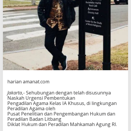
y
a
r
a
k
a
t
I
k
u
t
i
F
G
D
harian amanat.com
U
r
Jakarta
,- Sehubungan dengan telah disusunnya
g
Naskah Urgensi Pembentukan
e
Pengadilan Agama Kelas IA Khusus, di lingkungan
n
Peradilan Agama oleh
s
Pusat Penelitian dan Pengembangan Hukum dan
i
Peradilan Badan Litbang
P
Diklat Hukum dan Peradilan Mahkamah Agung RI.
e
m