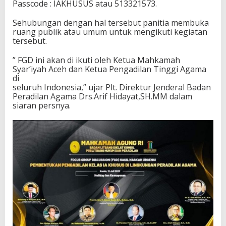
Passcode : IAKHUSUS atau 513321573.
s
I
Sehubungan dengan hal tersebut panitia membuka
A
ruang publik atau umum untuk mengikuti kegiatan
K
tersebut.
h
u
” FGD ini akan di ikuti oleh Ketua Mahkamah
s
Syar’iyah Aceh dan Ketua Pengadilan Tinggi Agama
u
di
s
seluruh Indonesia,” ujar Plt. Direktur Jenderal Badan
Peradilan Agama Drs.Arif Hidayat,SH.MM dalam
siaran persnya.