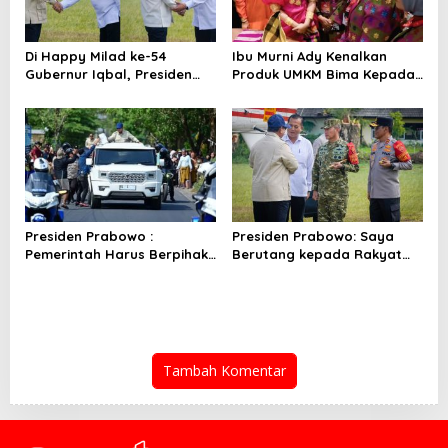
Di Happy Milad ke-54
Ibu Murni Ady Kenalkan
Gubernur Iqbal, Presiden
Produk UMKM Bima Kepada
Titip Pesan untuk NTB
Ibu Selvi Gibran
Presiden Prabowo :
Presiden Prabowo: Saya
Pemerintah Harus Berpihak
Berutang kepada Rakyat
Pada Rakyat
NTB
Tambah Komentar