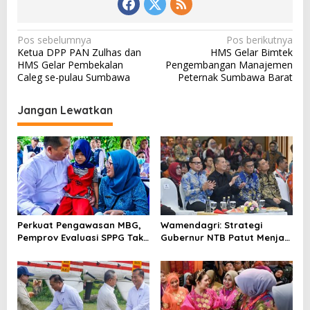
N
Pos sebelumnya
Pos berikutnya
Ketua DPP PAN Zulhas dan
HMS Gelar Bimtek
a
HMS Gelar Pembekalan
Pengembangan Manajemen
v
Caleg se-pulau Sumbawa
Peternak Sumbawa Barat
i
Jangan Lewatkan
g
a
s
i
p
o
Perkuat Pengawasan MBG,
Wamendagri: Strategi
s
Pemprov Evaluasi SPPG Tak
Gubernur NTB Patut Menjadi
Patuh
Inspirasi Gubernur Se-
Indonesia