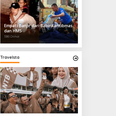
Empati Banjir dari Babinkantibmas
dan HMS
3380 Dilihat
Travelsta