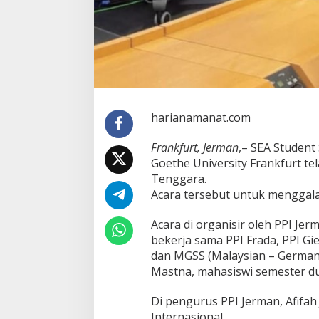
harianamanat.com
Frankfurt, Jerman
,– SEA Student
Goethe University Frankfurt t
Tenggara.
Acara tersebut untuk menggala
Acara di organisir oleh PPI Jer
bekerja sama PPI Frada, PPI Gi
dan MGSS (Malaysian – German S
Mastna, mahasiswi semester du
Di pengurus PPI Jerman, Afif
Internasional.