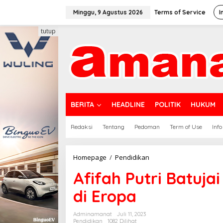
Lewati
ke
Minggu, 9 Agustus 2026
Terms of Service
I
konten
tutup
BERITA
HEADLINE
POLITIK
HUKUM
Redaksi
Tentang
Pedoman
Term of Use
Info
Afifah
Homepage
/
Pendidikan
Putri
Afifah Putri Batuj
Batujai
Pimpin
di Eropa
Mahasiswa
Asean
di
Adminamanat
Juli 11, 2023
Eropa
Pendidikan
1082 Dilihat