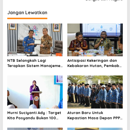
v
i
Jangan Lewatkan
g
a
s
i
p
o
NTB Selangkah Lagi
Antisipasi Kekeringan dan
s
Terapkan Sistem Manajemen
Kebakaran Hutan, Pemkab
Talenta ASN
Bima Gelar Rakor
Murni Suciyanti Ady : Target
Aturan Baru Untuk
Kita Posyandu Bukan 100
Kepastian Masa Depan PPPK
Persen Ada Tetapi 100
PW
Persen Berfungsi