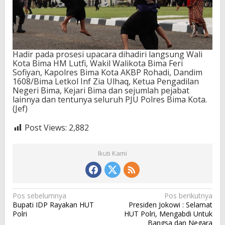
Hadir pada prosesi upacara dihadiri langsung Wali
Kota Bima HM Lutfi, Wakil Walikota Bima Feri
Sofiyan, Kapolres Bima Kota AKBP Rohadi, Dandim
1608/Bima Letkol Inf Zia Ulhaq, Ketua Pengadilan
Negeri Bima, Kejari Bima dan sejumlah pejabat
lainnya dan tentunya seluruh PJU Polres Bima Kota.
(Jef)
Post Views:
2,882
Ikuti Kami
N
Pos sebelumnya
Pos berikutnya
Bupati IDP Rayakan HUT
Presiden Jokowi : Selamat
a
Polri
HUT Polri, Mengabdi Untuk
Bangsa dan Negara