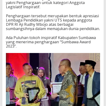
yakni Penghargaan untuk kategori Anggota
m
Legislatif Inspiratif.
b
a
Penghargaan tersebut merupakan bentuk apresiasi
w
Lembaga Pendidikan yakni UTS kepada anggota
a
DPR RI Aji Rudhy Mbojo atas berbagai
A
sumbangsihnya dalam memajukan dunia pendidikan.
w
a
r
Ada Puluhan tokoh inspiratif Kabupaten Sumbawa
d
yang menerima penghargaan “Sumbawa Award
2
2023”.
0
2
3
d
a
r
i
U
T
S