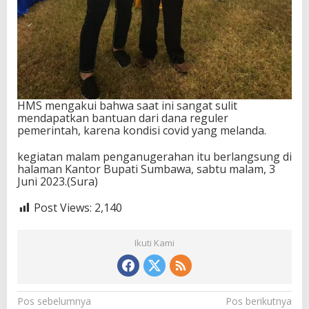
HMS mengakui bahwa saat ini sangat sulit
mendapatkan bantuan dari dana reguler
pemerintah, karena kondisi covid yang melanda.
kegiatan malam penganugerahan itu berlangsung di
halaman Kantor Bupati Sumbawa, sabtu malam, 3
Juni 2023.(Sura)
Post Views:
2,140
Ikuti Kami
N
Pos sebelumnya
Pos berikutnya