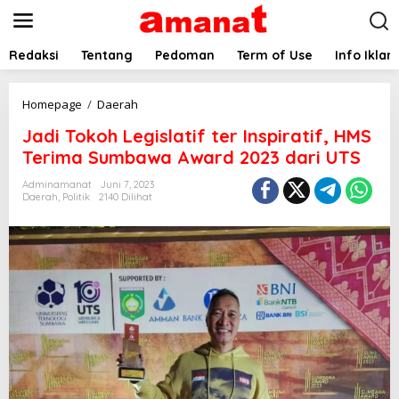
L
e
w
a
Redaksi
Tentang
Pedoman
Term of Use
Info Iklan
t
i
k
J
Homepage
/
Daerah
e
a
Jadi Tokoh Legislatif ter Inspiratif, HMS
k
d
o
i
Terima Sumbawa Award 2023 dari UTS
n
T
t
o
Adminamanat
Juni 7, 2023
e
Daerah
,
Politik
2140 Dilihat
k
n
o
h
L
e
g
i
s
l
a
t
i
f