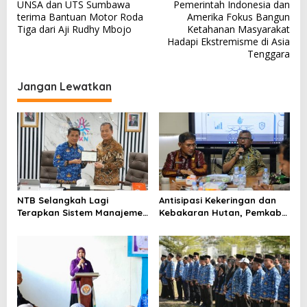
UNSA dan UTS Sumbawa
Pemerintah Indonesia dan
a
terima Bantuan Motor Roda
Amerika Fokus Bangun
v
Tiga dari Aji Rudhy Mbojo
Ketahanan Masyarakat
Hadapi Ekstremisme di Asia
i
Tenggara
g
a
Jangan Lewatkan
s
i
p
o
s
NTB Selangkah Lagi
Antisipasi Kekeringan dan
Terapkan Sistem Manajemen
Kebakaran Hutan, Pemkab
Talenta ASN
Bima Gelar Rakor