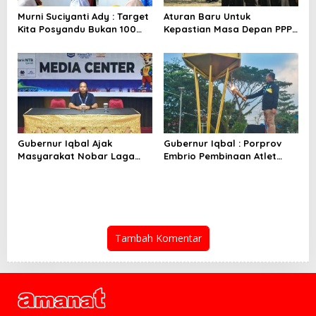
Murni Suciyanti Ady : Target
Aturan Baru Untuk
Kita Posyandu Bukan 100
Kepastian Masa Depan PPPK
Persen Ada Tetapi 100
PW
Persen Berfungsi
Gubernur Iqbal Ajak
Gubernur Iqbal : Porprov
Masyarakat Nobar Laga
Embrio Pembinaan Atlet
Spanyol Vs Argentina di
Jelang PON 2028
Halaman Bumi Gora
Tambah Komentar