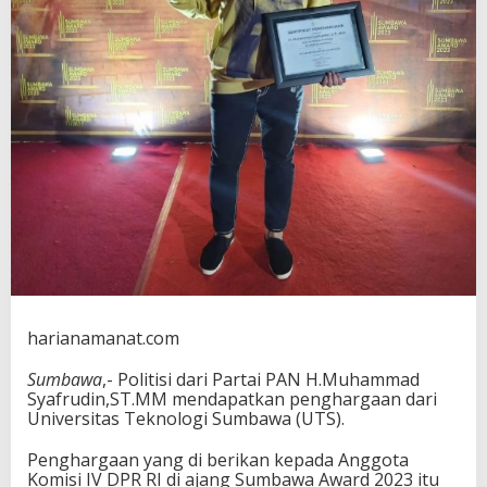
t
e
r
I
n
s
p
i
r
a
t
i
f
,
H
M
S
harianamanat.com
T
e
Sumbawa
,- Politisi dari Partai PAN H.Muhammad
r
Syafrudin,ST.MM mendapatkan penghargaan dari
i
Universitas Teknologi Sumbawa (UTS).
m
a
Penghargaan yang di berikan kepada Anggota
S
Komisi IV DPR RI di ajang Sumbawa Award 2023 itu
u