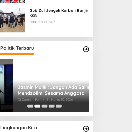
Gub Zul Jenguk Korban Banjir
KSB
Februari 14, 2023
Politik Terbaru
Jasmin Malik : Jangan Ada Saling
Gubernur Iqbal ;
Mendzolimi Sesama Anggota
Sasak Ingin Men
Semua Orang
Di Daerah, Politik
|
Maret 30, 2026
Di Berita, Politik
|
Maret
Lingkungan Kita