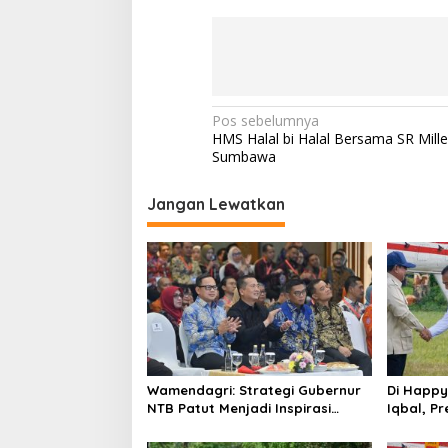
Navigasi
Pos sebelumnya
HMS Halal bi Halal Bersama SR Mill
pos
Sumbawa
Jangan Lewatkan
Wamendagri: Strategi Gubernur
Di Happy
NTB Patut Menjadi Inspirasi
Iqbal, Pr
Gubernur Se-Indonesia
NTB