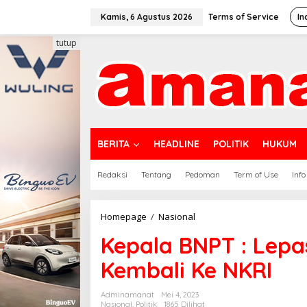
Lewati
ke
Kamis, 6 Agustus 2026
Terms of Service
In
konten
tutup
BERITA
HEADLINE
POLITIK
HUKUM
Redaksi
Tentang
Pedoman
Term of Use
Info
Kepala
Homepage
/
Nasional
BNPT
Kepala BNPT : Lepa
:
Lepas
Kembali Ke NKRI
Baiat
Warga
Binaan
Adminamanat
Mei 4, 2023
dan
Nasional
,
Politik
1865 Dilihat