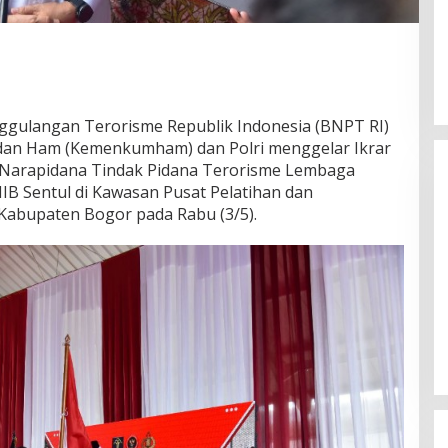
nggulangan Terorisme Republik Indonesia (BNPT RI)
an Ham (Kemenkumham) dan Polri menggelar Ikrar
 Narapidana Tindak Pidana Terorisme Lembaga
IB Sentul di Kawasan Pusat Pelatihan dan
 Kabupaten Bogor pada Rabu (3/5).
Gubernur Miq Iqbal Paparkan
Capaian Ekonomi Tangguh
Makmur Mendunia saat LKPJ
Di Daerah, Politik
|
Maret 31, 2026