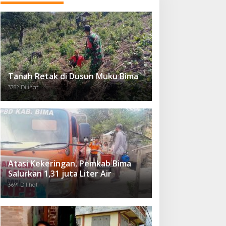
Tanah Retak di Dusun Muku Bima
3782 Dilihat
Atasi Kekeringan, Pemkab Bima
Salurkan 1,31 juta Liter Air
3691 Dilihat