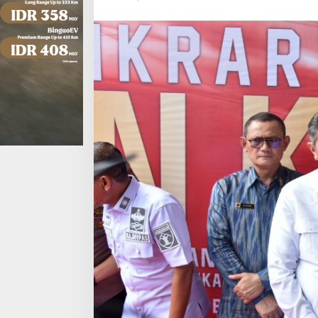
Kembali
Ke
NKRI