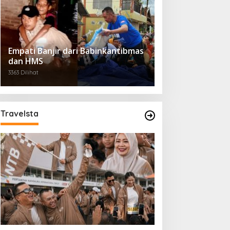
Empati Banjir dari Babinkantibmas
dan HMS
3363 Dilihat
Travelsta