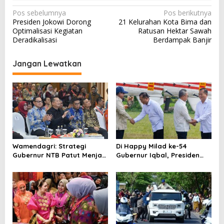
N
Pos sebelumnya
Pos berikutnya
Presiden Jokowi Dorong
21 Kelurahan Kota Bima dan
a
Optimalisasi Kegiatan
Ratusan Hektar Sawah
v
Deradikalisasi
Berdampak Banjir
i
Jangan Lewatkan
g
a
s
i
p
o
Wamendagri: Strategi
Di Happy Milad ke-54
s
Gubernur NTB Patut Menjadi
Gubernur Iqbal, Presiden
Inspirasi Gubernur Se-
Titip Pesan untuk NTB
Indonesia