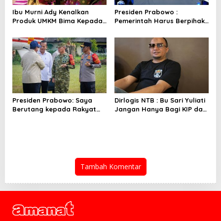
Ibu Murni Ady Kenalkan
Presiden Prabowo :
Produk UMKM Bima Kepada
Pemerintah Harus Berpihak
Ibu Selvi Gibran
Pada Rakyat
Presiden Prabowo: Saya
Dirlogis NTB : Bu Sari Yuliati
Berutang kepada Rakyat
Jangan Hanya Bagi KIP dan
NTB
Bedah Rumah
Tambah Komentar