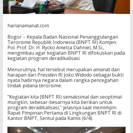
k
u
s
p
a
harianamanat.com
d
a
Bogor – Kepala Badan Nasional Penanggulangan
P
Terorisme Republik Indonesia (BNPT RI) Komjen.
r
Pol. Prof. Dr. H. Rycko Amelza Dahniel, M.Si.,
o
mengimbau agar kegiatan BNPT RI difokuskan pada
g
kegiatan program deradikalisasi.
r
a
Menurutnya, hal tersebut merupakan amanat dan
m
harapan dari Presiden RI Joko Widodo sebagai bukti
D
nyata hadirnya negara dalam rangka pencegahan
e
tindak pidana terorisme.
r
a
“Kegiatan kita (BNPT RI) semaksimal dan seoptimal
d
mungkin, sebesar-besarnya kita berikan untuk
i
program deradikalisasi,” jelasnya saat memimpin
k
Rapat Pimpinan Pertama di Lingkungan BNPT RI di
a
Kantor BNPT, Sentul pada Kamis (6/4).
l
i
s