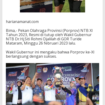
E
v
a
l
u
harianamanat.com
a
s
Bima,- Pekan Olahraga Provinsi (Porprov) NTB XI
i
Tahun 2023, Resmi di tutup oleh Wakil Gubernur
NTB Dr.Hj.Siti Rohmi Djalilah di GOR Turide
Mataram, Minggu 26 februari 2023 lalu.
Wakil Gubernur ini mengaku bahwa Porprov ke-XI
berlangsung dengan sukses.