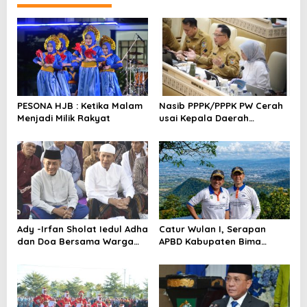
g
a
s
i
p
o
PESONA HJB : Ketika Malam
Nasib PPPK/PPPK PW Cerah
s
Menjadi Milik Rakyat
usai Kepala Daerah
Bertemu Mendagri,MenPAN-
RB dan DPR RI
Ady -Irfan Sholat Iedul Adha
Catur Wulan I, Serapan
dan Doa Bersama Warga
APBD Kabupaten Bima
Lambu
TA.2026 Catat Tren Positif