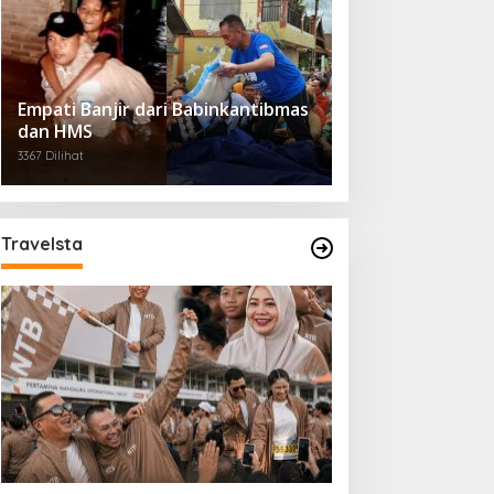
Empati Banjir dari Babinkantibmas
dan HMS
3367 Dilihat
Travelsta