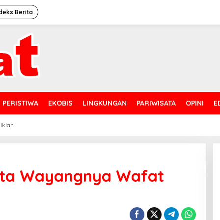
deks Berita
PERISTIWA
EKOBIS
LINGKUNGAN
PARIWISATA
OPINI
E
 Iklan
ata Wayangnya Wafat