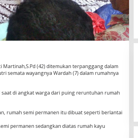
iti Martinah,S.Pd (42) ditemukan terpanggang dalam
tri semata wayangnya Wardah (7) dalam rumahnya
Gubernur Miq Iqbal Paparkan
 saat di angkat warga dari puing reruntuhan rumah
Capaian Ekonomi Tangguh
Makmur Mendunia saat LKPJ
Di Daerah, Politik
|
Maret 31, 2026
, rumah semi permanen itu dibuat seperti berlantai
semi permanen sedangkan diatas rumah kayu