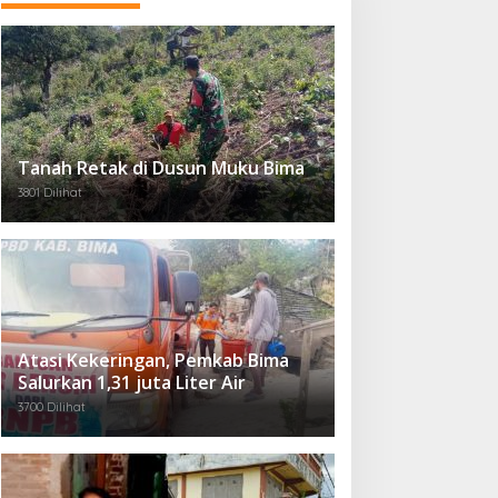
Tanah Retak di Dusun Muku Bima
3801 Dilihat
Atasi Kekeringan, Pemkab Bima
Salurkan 1,31 juta Liter Air
3700 Dilihat