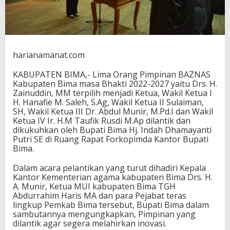
u
r
u
s
B
a
harianamanat.com
z
n
KABUPATEN BIMA,- Lima Orang Pimpinan BAZNAS
a
Kabupaten Bima masa Bhakti 2022-2027 yaitu Drs. H.
s
Zainuddin, MM terpilih menjadi Ketua, Wakil Ketua I
H. Hanafie M. Saleh, S.Ag, Wakil Ketua II Sulaiman,
SH, Wakil Ketua III Dr. Abdul Munir, M.Pd.I dan Wakil
Ketua IV Ir. H.M Taufik Rusdi M.Ap dilantik dan
dikukuhkan oleh Bupati Bima Hj. Indah Dhamayanti
Putri SE di Ruang Rapat Forkopimda Kantor Bupati
Bima.
Dalam acara pelantikan yang turut dihadiri Kepala
Kantor Kementerian agama kabupaten Bima Drs. H.
A. Munir, Ketua MUI kabupaten Bima TGH
Abdurrahim Haris MA dan para Pejabat teras
lingkup Pemkab Bima tersebut, Bupati Bima dalam
sambutannya mengungkapkan, Pimpinan yang
dilantik agar segera melahirkan inovasi.