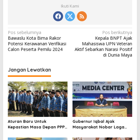
Ikuti Kami
N
Pos sebelumnya
Pos berikutnya
Bawaslu Kota Bima Rakor
Kepala BNPT Ajak
a
Potensi Kerawanan Verifikasi
Mahasiswa UPN Veteran
v
Calon Peserta Pemilu 2024
Aktif Sebarkan Narasi Positif
di Dunia Maya
i
g
Jangan Lewatkan
a
s
i
p
o
s
Aturan Baru Untuk
Gubernur Iqbal Ajak
Kepastian Masa Depan PPPK
Masyarakat Nobar Laga
PW
Spanyol Vs Argentina di
Halaman Bumi Gora