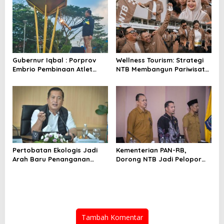
Gubernur Iqbal : Porprov
Wellness Tourism: Strategi
Embrio Pembinaan Atlet
NTB Membangun Pariwisata
Jelang PON 2028
Berkualitas
Pertobatan Ekologis Jadi
Kementerian PAN-RB,
Arah Baru Penanganan
Dorong NTB Jadi Pelopor
Hutan dan Sampah NTB
Layanan Digital Nasional
Terintegrasi
Tambah Komentar