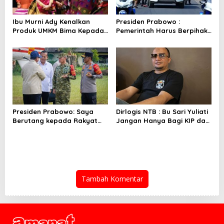
Ibu Murni Ady Kenalkan
Presiden Prabowo :
Produk UMKM Bima Kepada
Pemerintah Harus Berpihak
Ibu Selvi Gibran
Pada Rakyat
Presiden Prabowo: Saya
Dirlogis NTB : Bu Sari Yuliati
Berutang kepada Rakyat
Jangan Hanya Bagi KIP dan
NTB
Bedah Rumah
Tambah Komentar