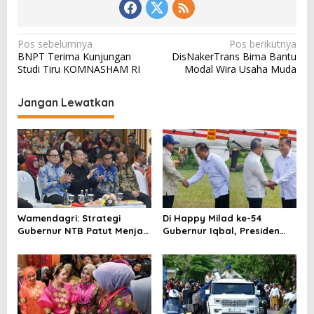
N
Pos sebelumnya
Pos berikutnya
BNPT Terima Kunjungan
DisNakerTrans Bima Bantu
a
Studi Tiru KOMNASHAM RI
Modal Wira Usaha Muda
v
i
Jangan Lewatkan
g
a
s
i
p
o
Wamendagri: Strategi
Di Happy Milad ke-54
Gubernur NTB Patut Menjadi
Gubernur Iqbal, Presiden
s
Inspirasi Gubernur Se-
Titip Pesan untuk NTB
Indonesia