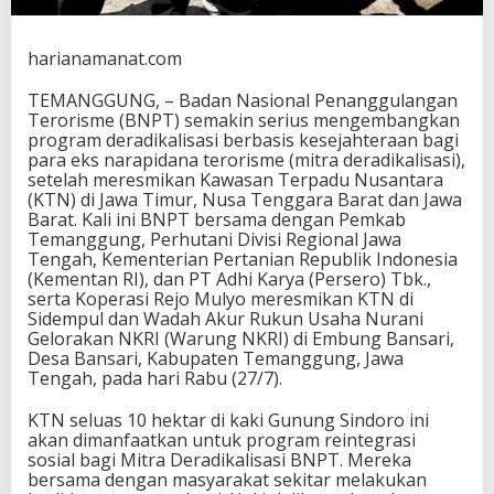
e
m
a
harianamanat.com
n
g
TEMANGGUNG, – Badan Nasional Penanggulangan
g
Terorisme (BNPT) semakin serius mengembangkan
u
program deradikalisasi berbasis kesejahteraan bagi
n
para eks narapidana terorisme (mitra deradikalisasi),
g
setelah meresmikan Kawasan Terpadu Nusantara
(KTN) di Jawa Timur, Nusa Tenggara Barat dan Jawa
Barat. Kali ini BNPT bersama dengan Pemkab
Temanggung, Perhutani Divisi Regional Jawa
Tengah, Kementerian Pertanian Republik Indonesia
(Kementan RI), dan PT Adhi Karya (Persero) Tbk.,
serta Koperasi Rejo Mulyo meresmikan KTN di
Sidempul dan Wadah Akur Rukun Usaha Nurani
Gelorakan NKRI (Warung NKRI) di Embung Bansari,
Desa Bansari, Kabupaten Temanggung, Jawa
Tengah, pada hari Rabu (27/7).
KTN seluas 10 hektar di kaki Gunung Sindoro ini
akan dimanfaatkan untuk program reintegrasi
sosial bagi Mitra Deradikalisasi BNPT. Mereka
bersama dengan masyarakat sekitar melakukan