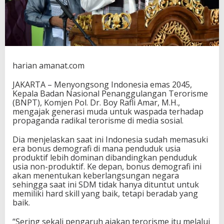
r
o
p
a
g
a
n
harian amanat.com
d
a
JAKARTA – Menyongsong Indonesia emas 2045,
R
Kepala Badan Nasional Penanggulangan Terorisme
a
(BNPT), Komjen Pol. Dr. Boy Rafli Amar, M.H.,
d
mengajak generasi muda untuk waspada terhadap
i
propaganda radikal terorisme di media sosial.
k
a
Dia menjelaskan saat ini Indonesia sudah memasuki
l
era bonus demografi di mana penduduk usia
i
produktif lebih dominan dibandingkan penduduk
s
usia non-produktif. Ke depan, bonus demografi ini
m
akan menentukan keberlangsungan negara
e
sehingga saat ini SDM tidak hanya dituntut untuk
D
memiliki hard skill yang baik, tetapi beradab yang
u
baik.
n
i
“Sering sekali pengaruh ajakan terorisme itu melalui
a