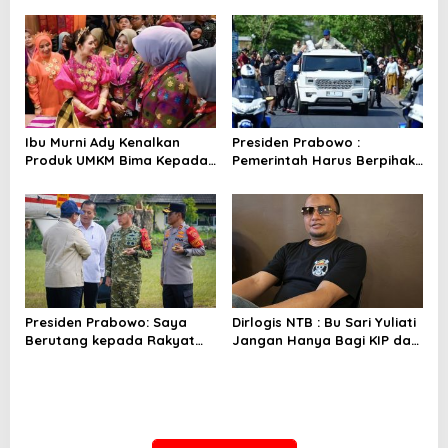
Indonesia
Ibu Murni Ady Kenalkan
Presiden Prabowo :
Produk UMKM Bima Kepada
Pemerintah Harus Berpihak
Ibu Selvi Gibran
Pada Rakyat
Presiden Prabowo: Saya
Dirlogis NTB : Bu Sari Yuliati
Berutang kepada Rakyat
Jangan Hanya Bagi KIP dan
NTB
Bedah Rumah