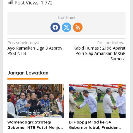
Post Views:
1,772
Ikuti Kami
N
Pos sebelumnya
Pos berikutnya
Ayo Ramaikan Liga 3 Asprov
Kabid Humas : 2196 Aparat
a
PSSI NTB
Polri Siap Amankan MXGP
v
Samota
i
Jangan Lewatkan
g
a
s
i
p
o
Wamendagri: Strategi
Di Happy Milad ke-54
s
Gubernur NTB Patut Menjadi
Gubernur Iqbal, Presiden
Inspirasi Gubernur Se-
Titip Pesan untuk NTB