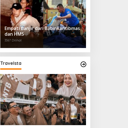
Empati Banjir dari Babinkantibmas
dan HMS
3367 Dilihat
Travelsta