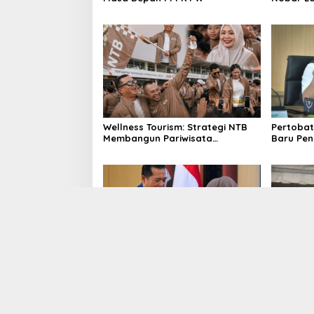
Argentin
Wellness Tourism: Strategi NTB
Pertobat
Membangun Pariwisata
Baru Pe
Berkualitas
Sampah 
Gubernur Iqbal : WTP Bukan
Selasa 
Akhir, Birokrasi Harus Agile dan
Warga 
Anggaran Tepat Sasaran