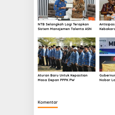
NTB Selangkah Lagi Terapkan
Antisipa
Sistem Manajemen Talenta ASN
Kebakar
Gelar Ra
Aturan Baru Untuk Kepastian
Gubernur
Masa Depan PPPK PW
Nobar La
Argentin
Komentar