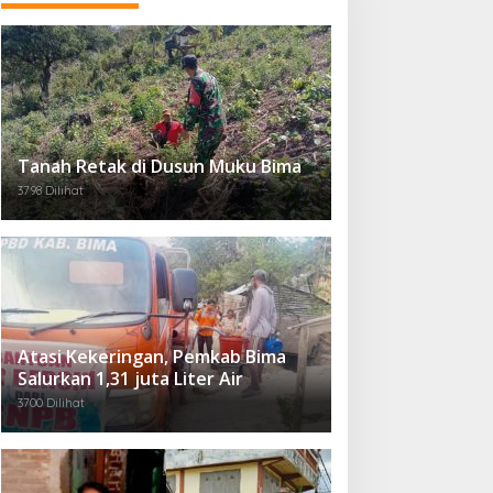
Tanah Retak di Dusun Muku Bima
3798 Dilihat
Atasi Kekeringan, Pemkab Bima
Salurkan 1,31 juta Liter Air
3700 Dilihat