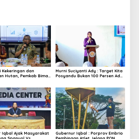
si Kekeringan dan
Murni Suciyanti Ady : Target Kita
an Hutan, Pemkab Bima
Posyandu Bukan 100 Persen Ada
kor
Tetapi 100 Persen Berfungsi
 Iqbal Ajak Masyarakat
Gubernur Iqbal : Porprov Embrio
ga Spanyol Vs
Pembinaan Atlet Jelang PON