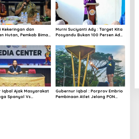
si Kekeringan dan
Murni Suciyanti Ady : Target Kita
an Hutan, Pemkab Bima
Posyandu Bukan 100 Persen Ada
kor
Tetapi 100 Persen Berfungsi
 Iqbal Ajak Masyarakat
Gubernur Iqbal : Porprov Embrio
ga Spanyol Vs
Pembinaan Atlet Jelang PON
a di Halaman Bumi Gora
2028