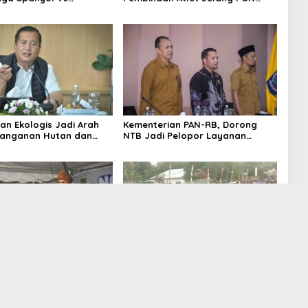
a di Halaman Bumi Gora
2028
an Ekologis Jadi Arah
Kementerian PAN-RB, Dorong
nanganan Hutan dan
NTB Jadi Pelopor Layanan
NTB
Digital Nasional Terintegrasi
Menyapa Ngopi Bareng
Selasa Menyapa Wawo Membiru
Wawo