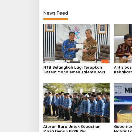
News Feed
NTB Selangkah Lagi Terapkan
Antisipa
Sistem Manajemen Talenta ASN
Kebakar
Gelar Ra
Aturan Baru Untuk Kepastian
Gubernur
Masa Depan PPPK PW
Nobar La