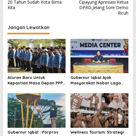
20 Tahun Sudah Kota Bima
Cipayung Apresiasi Ketua
a
Kita
DPRD,Jelang Sore Demo
v
Ricuh
i
Jangan Lewatkan
g
a
s
i
p
o
Aturan Baru Untuk
Gubernur Iqbal Ajak
s
Kepastian Masa Depan PPPK
Masyarakat Nobar Laga
PW
Spanyol Vs Argentina di
Halaman Bumi Gora
Gubernur Iqbal : Porprov
Wellness Tourism: Strategi