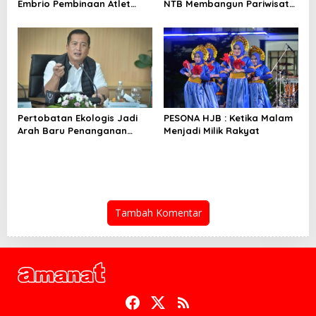
Embrio Pembinaan Atlet
NTB Membangun Pariwisata
Jelang PON 2028
Berkualitas
Pertobatan Ekologis Jadi
PESONA HJB : Ketika Malam
Arah Baru Penanganan
Menjadi Milik Rakyat
Hutan dan Sampah NTB
Tambah Komentar