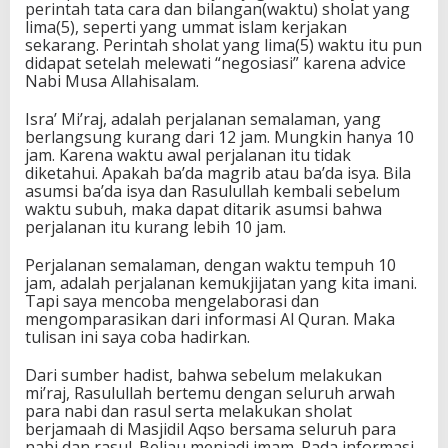
perintah tata cara dan bilangan(waktu) sholat yang
lima(5), seperti yang ummat islam kerjakan
sekarang. Perintah sholat yang lima(5) waktu itu pun
didapat setelah melewati “negosiasi” karena advice
Nabi Musa Allahisalam.
Isra’ Mi’raj, adalah perjalanan semalaman, yang
berlangsung kurang dari 12 jam. Mungkin hanya 10
jam. Karena waktu awal perjalanan itu tidak
diketahui. Apakah ba’da magrib atau ba’da isya. Bila
asumsi ba’da isya dan Rasulullah kembali sebelum
waktu subuh, maka dapat ditarik asumsi bahwa
perjalanan itu kurang lebih 10 jam.
Perjalanan semalaman, dengan waktu tempuh 10
jam, adalah perjalanan kemukjijatan yang kita imani.
Tapi saya mencoba mengelaborasi dan
mengomparasikan dari informasi Al Quran. Maka
tulisan ini saya coba hadirkan.
Dari sumber hadist, bahwa sebelum melakukan
mi’raj, Rasulullah bertemu dengan seluruh arwah
para nabi dan rasul serta melakukan sholat
berjamaah di Masjidil Aqso bersama seluruh para
nabi dan rasul. Beliau menjadi imam. Pada informasi