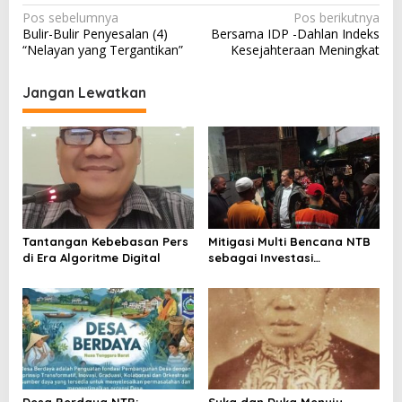
N
Pos sebelumnya
Pos berikutnya
Bulir-Bulir Penyesalan (4)
Bersama IDP -Dahlan Indeks
a
“Nelayan yang Tergantikan”
Kesejahteraan Meningkat
v
i
Jangan Lewatkan
g
a
s
i
p
o
Tantangan Kebebasan Pers
Mitigasi Multi Bencana NTB
di Era Algoritme Digital
sebagai Investasi
s
Peradaban