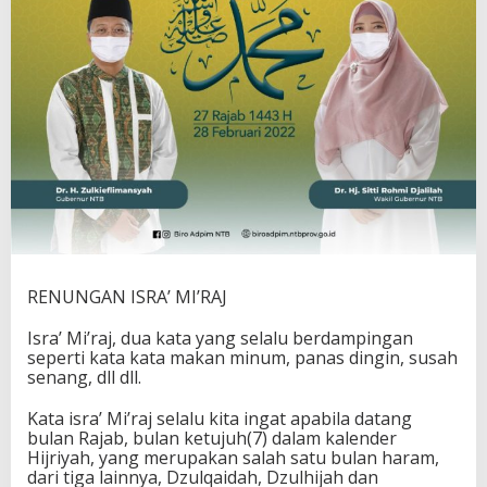
o
l
e
h
R
a
s
h
i
d
H
a
r
m
a
RENUNGAN ISRA’ MI’RAJ
n
Isra’ Mi’raj, dua kata yang selalu berdampingan
seperti kata kata makan minum, panas dingin, susah
senang, dll dll.
Kata isra’ Mi’raj selalu kita ingat apabila datang
bulan Rajab, bulan ketujuh(7) dalam kalender
Hijriyah, yang merupakan salah satu bulan haram,
dari tiga lainnya, Dzulqaidah, Dzulhijah dan