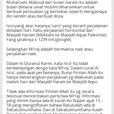
Muharram. Maksud dari bulan haram itu adalah
bulan dimana umat muslim diharamkan untuk
berbuat perbuatan yg berimbas seperti menganiaya
diri sendiri atau berbuat dosa.
Isra yang akar katanya ‘saro’ yang berarti perjalanan
dimalam hari. Yaitu perjalanan horisontal dari
Masjidil Haram (Mekkah) ke Masjidil Aqsa( Palestine).
Yang jaraknya ± 1239 km.(google).
Sedangkan Mi’raj adalah bermakna naik atau
perjalanan naik.
Dalam Al Quranul Karim, kata Isra’ itu tidak
berdampingan denga kata Mi’raj. Dalam surat Al
Isra’, pada ayat pertamanya, Bunyi Firman Allah itu
hanya menerangkan perjalanan yg dilakukan pada
malam hari dari Masjidil Haram ke Masjidil Aqso.
Tidak ada informasi Firman Allah itu yg secara
tekstual menceritakan perisriwa Mi’raj. Informasi
yang minim hanya ada di surah An Najam ayat 13 –
18 yang menginfokan bahwa Rasulullah ada di
Sidratulmunthaha. Dan di Sidratulmunthaha itulah