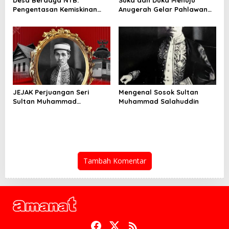
Desa Berdaya NTB:
Suka dan Duka Menuju
Pengentasan Kemiskinan
Anugerah Gelar Pahlawan
Ekstrem Menuju Pencapaian
Nasional
SDGs
JEJAK Perjuangan Seri
Mengenal Sosok Sultan
Sultan Muhammad
Muhammad Salahuddin
Salahuddin Untuk NKRI
Tambah Komentar