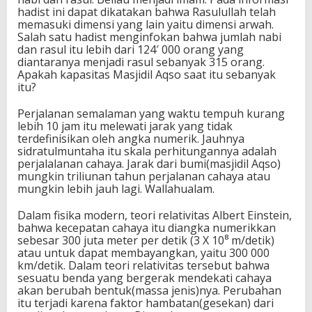
hadist ini dapat dikatakan bahwa Rasulullah telah
memasuki dimensi yang lain yaitu dimensi arwah.
Salah satu hadist menginfokan bahwa jumlah nabi
dan rasul itu lebih dari 124′ 000 orang yang
diantaranya menjadi rasul sebanyak 315 orang.
Apakah kapasitas Masjidil Aqso saat itu sebanyak
itu?
Perjalanan semalaman yang waktu tempuh kurang
lebih 10 jam itu melewati jarak yang tidak
terdefinisikan oleh angka numerik. Jauhnya
sidratulmuntaha itu skala perhitungannya adalah
perjalalanan cahaya. Jarak dari bumi(masjidil Aqso)
mungkin triliunan tahun perjalanan cahaya atau
mungkin lebih jauh lagi. Wallahualam.
Dalam fisika modern, teori relativitas Albert Einstein,
bahwa kecepatan cahaya itu diangka numerikkan
sebesar 300 juta meter per detik (3 X 10⁸ m/detik)
atau untuk dapat membayangkan, yaitu 300 000
km/detik. Dalam teori relativitas tersebut bahwa
sesuatu benda yang bergerak mendekati cahaya
akan berubah bentuk(massa jenis)nya. Perubahan
itu terjadi karena faktor hambatan(gesekan) dari