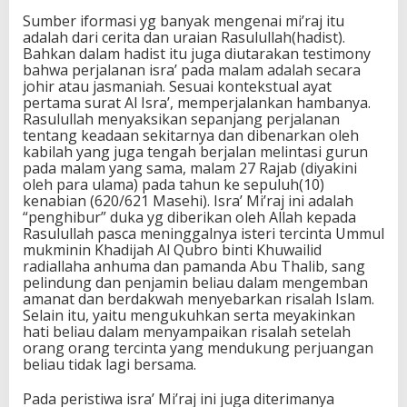
Sumber iformasi yg banyak mengenai mi’raj itu
adalah dari cerita dan uraian Rasulullah(hadist).
Bahkan dalam hadist itu juga diutarakan testimony
bahwa perjalanan isra’ pada malam adalah secara
johir atau jasmaniah. Sesuai kontekstual ayat
pertama surat Al Isra’, memperjalankan hambanya.
Rasulullah menyaksikan sepanjang perjalanan
tentang keadaan sekitarnya dan dibenarkan oleh
kabilah yang juga tengah berjalan melintasi gurun
pada malam yang sama, malam 27 Rajab (diyakini
oleh para ulama) pada tahun ke sepuluh(10)
kenabian (620/621 Masehi). Isra’ Mi’raj ini adalah
“penghibur” duka yg diberikan oleh Allah kepada
Rasulullah pasca meninggalnya isteri tercinta Ummul
mukminin Khadijah Al Qubro binti Khuwailid
radiallaha anhuma dan pamanda Abu Thalib, sang
pelindung dan penjamin beliau dalam mengemban
amanat dan berdakwah menyebarkan risalah Islam.
Selain itu, yaitu mengukuhkan serta meyakinkan
hati beliau dalam menyampaikan risalah setelah
orang orang tercinta yang mendukung perjuangan
beliau tidak lagi bersama.
Pada peristiwa isra’ Mi’raj ini juga diterimanya