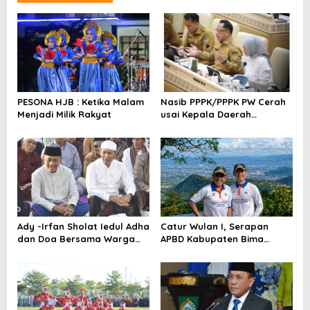
a
s
i
p
o
PESONA HJB : Ketika Malam
Nasib PPPK/PPPK PW Cerah
s
Menjadi Milik Rakyat
usai Kepala Daerah
Bertemu Mendagri,MenPAN-
RB dan DPR RI
Ady -Irfan Sholat Iedul Adha
Catur Wulan I, Serapan
dan Doa Bersama Warga
APBD Kabupaten Bima
Lambu
TA.2026 Catat Tren Positif