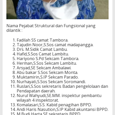
Nama Pejabat Struktural dan Fungsional yang
dilantik :
Fadilah SS camat Tambora.
Tajudin Noor,S.Sos camat madapangga.
Drs. M.Sidik Camat Lambu.
Hafid,S.Sos Camat Lambitu.
Hariyono S.Pd Sekcam Tambora.
Herman,S.Sos Sekcam Lambitu.
Arsyad,SE Sekcam Ambalawi.
Abu bakar S.Sos Sekcam Monta.
Muktamirin,S.IP Sekcam Parado.
Nurhayati,S.Sos Sekcam Soromandi.
Ruslan,S.Sos sekretaris Badan pengelolaan dan
Pendapatan daerah.
Nurul Wahyudi,SE.MM. inspektur pembantu
wilayah 4 inspektorat.
Komalasari,S.S. Kabid penagihan BPPD.
Andi Haris Nasution,S.IP Kabid akuntansi BPPD.
M.Budi Harta,SE sekretaris BPPD.