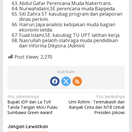
Abdul Gafar Perencana Muda Nakertrans.
Nurwahidaini,SE perencana muda Bappeda.
Siti Zahra ST kasubag program dan pelaporan
dinas perkim.
Hairun Jaya analisis kebijakan muda bagian
ekonomi setda.
Fuad Islami,SE. kasubag TU UPT latihan kerja.
Nasrullah pelatih olahraga muda pendidikan
dan Informa Dikpora. (Admin)
Post Views:
2,270
Ikuti Kami
N
Pos sebelumnya
Pos berikutnya
Bupati IDP dan La Tofi
Umi Rohmi : Terimakasih dan
a
Tanda Tangan MoU Pulau
Banyak Cinta dari NTB Untuk
v
Sumbawa Green Award
Presiden Jokowi
i
Jangan Lewatkan
g