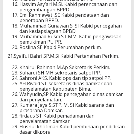
Hasyim Asy’ari M.Si. Kabid perencanaan dan
pengembangan BPPD.
Emi Rahmawati,SE Kabid pendataan dan
penetapan BPPD.
Muhammad Gunawan S. SI Kabid pencegahan
dan kesiapsiagaan BPBD.
Muhammad Rusdi ST.MM. Kabid pengawasan
pemukiman PU PR.
Roslina SE Kabid Perumahan perkim.
21.Syaiful Bahri SP.M.Si Kabid Pertanahan Perkim.
Khairul Rahman M.Ap Sekretaris Perkim.
Suhardi SH MH sekretaris satpol PP.
Sahroni AKS. Kabid ops dan tip satpol PP.
AH.Rivaid ST sekretaris dinas damkar dan
penyelamatan Kabupaten Bima.
Wahyudin,SP Kabid pencegahan dinas damkar
dan penyelamatan.
Kumara Jaya S.STP. M. Si Kabid sarana dan
prasarana Damkar.
firdaus ST Kabid pemadaman dan
penyelamatan damkar.
Husnul khotimah Kabid pembinaan pendidikan
dasar dikpora