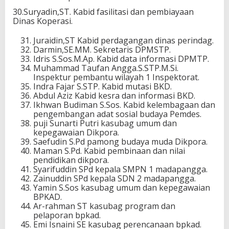
30.Suryadin,ST. Kabid fasilitasi dan pembiayaan
Dinas Koperasi.
Juraidin,ST Kabid perdagangan dinas perindag.
Darmin,SE.MM. Sekretaris DPMSTP.
Idris S.Sos.M.Ap. Kabid data informasi DPMTP.
Muhammad Taufan Angga.S.STP.M.Si.
Inspektur pembantu wilayah 1 Inspektorat.
Indra Fajar S.STP. Kabid mutasi BKD.
Abdul Aziz Kabid kesra dan informasi BKD.
Ikhwan Budiman S.Sos. Kabid kelembagaan dan
pengembangan adat sosial budaya Pemdes.
puji Sunarti Putri kasubag umum dan
kepegawaian Dikpora.
Saefudin S.Pd pamong budaya muda Dikpora.
Maman S.Pd. Kabid pembinaan dan nilai
pendidikan dikpora.
Syarifuddin SPd kepala SMPN 1 madapangga.
Zainuddin SPd kepala SDN 2 madapangga.
Yamin S.Sos kasubag umum dan kepegawaian
BPKAD.
Ar-rahman ST kasubag program dan
pelaporan bpkad.
Emi Isnaini SE kasubag perencanaan bpkad.