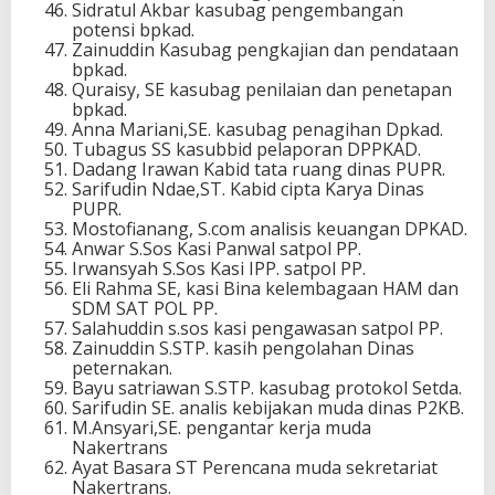
Sidratul Akbar kasubag pengembangan
potensi bpkad.
Zainuddin Kasubag pengkajian dan pendataan
bpkad.
Quraisy, SE kasubag penilaian dan penetapan
bpkad.
Anna Mariani,SE. kasubag penagihan Dpkad.
Tubagus SS kasubbid pelaporan DPPKAD.
Dadang Irawan Kabid tata ruang dinas PUPR.
Sarifudin Ndae,ST. Kabid cipta Karya Dinas
PUPR.
Mostofianang, S.com analisis keuangan DPKAD.
Anwar S.Sos Kasi Panwal satpol PP.
Irwansyah S.Sos Kasi IPP. satpol PP.
Eli Rahma SE, kasi Bina kelembagaan HAM dan
SDM SAT POL PP.
Salahuddin s.sos kasi pengawasan satpol PP.
Zainuddin S.STP. kasih pengolahan Dinas
peternakan.
Bayu satriawan S.STP. kasubag protokol Setda.
Sarifudin SE. analis kebijakan muda dinas P2KB.
M.Ansyari,SE. pengantar kerja muda
Nakertrans
Ayat Basara ST Perencana muda sekretariat
Nakertrans.