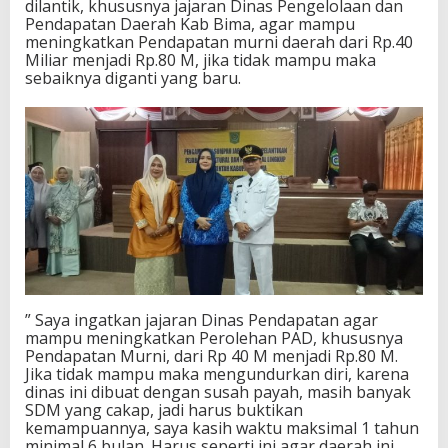
dilantik, khususnya jajaran Dinas Pengelolaan dan
o
Pendapatan Daerah Kab Bima, agar mampu
p
meningkatkan Pendapatan murni daerah dari Rp.40
o
Miliar menjadi Rp.80 M, jika tidak mampu maka
t
sebaiknya diganti yang baru.
” Saya ingatkan jajaran Dinas Pendapatan agar
mampu meningkatkan Perolehan PAD, khususnya
Pendapatan Murni, dari Rp 40 M menjadi Rp.80 M.
Jika tidak mampu maka mengundurkan diri, karena
dinas ini dibuat dengan susah payah, masih banyak
SDM yang cakap, jadi harus buktikan
kemampuannya, saya kasih waktu maksimal 1 tahun
minimal 6 bulan. Harus seperti ini agar daerah ini