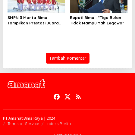
SMPN 3 Monta Bima
Bupati Bima : “Tiga Bulan
Tampilkan Prestasi Juara
Tidak Mampu Yah Legowo”
Paskib
Tambah Komentar
PT Amanat Bima Raya | 2024
Terms of Service
Indeks Berita
Versi Non AMP