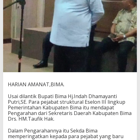
u
T
i
n
g
k
a
t
k
a
n
P
A
D
P
HARIAN AMANAT,BIMA.
e
r
Usai dilantik Bupati Bima Hj.Indah Dhamayanti
s
Putri,SE. Para pejabat struktural Eselon III lingkup
o
Pemerintahan Kabupaten Bima itu mendapat
n
Pengarahan dari Sekretaris Daerah Kabupaten Bima
i
Drs. HM.Taufik Hak.
l
D
Dalam Pengarahannya itu Sekda Bima
i
memperingatkan kepada para pejabat yang baru
c