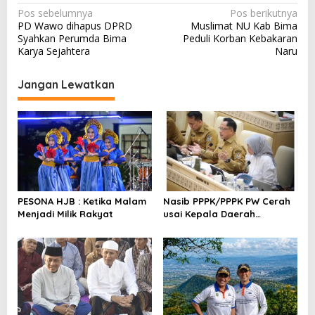
N
Pos sebelumnya
Pos berikutnya
PD Wawo dihapus DPRD
Muslimat NU Kab Bima
a
Syahkan Perumda Bima
Peduli Korban Kebakaran
v
Karya Sejahtera
Naru
i
Jangan Lewatkan
g
a
s
i
p
o
PESONA HJB : Ketika Malam
Nasib PPPK/PPPK PW Cerah
s
Menjadi Milik Rakyat
usai Kepala Daerah
Bertemu Mendagri,MenPAN-
RB dan DPR RI