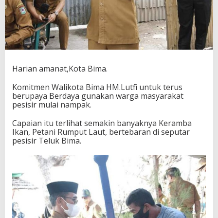
r
a
n
g
i
P
e
m
Harian amanat,Kota Bima.
b
o
Komitmen Walikota Bima HM.Lutfi untuk terus
m
berupaya Berdaya gunakan warga masyarakat
a
pesisir mulai nampak.
n
I
Capaian itu terlihat semakin banyaknya Keramba
k
Ikan, Petani Rumput Laut, bertebaran di seputar
a
pesisir Teluk Bima.
n