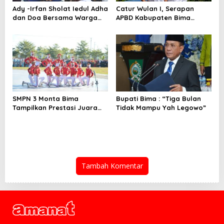
Ady -Irfan Sholat Iedul Adha
Catur Wulan I, Serapan
dan Doa Bersama Warga
APBD Kabupaten Bima
Lambu
TA.2026 Catat Tren Positif
SMPN 3 Monta Bima
Bupati Bima : “Tiga Bulan
Tampilkan Prestasi Juara
Tidak Mampu Yah Legowo”
Paskib
Tambah Komentar