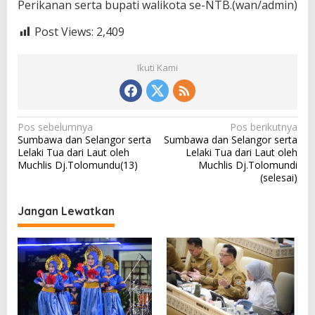
Perikanan serta bupati walikota se-NTB.(wan/admin)
Post Views:
2,409
Ikuti Kami
N
Pos sebelumnya
Pos berikutnya
Sumbawa dan Selangor serta
Sumbawa dan Selangor serta
a
Lelaki Tua dari Laut oleh
Lelaki Tua dari Laut oleh
v
Muchlis Dj.Tolomundu(13)
Muchlis Dj.Tolomundi
(selesai)
i
g
Jangan Lewatkan
a
s
i
p
o