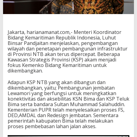
c
e
p
a
t
B
Jakarta, harianamanat.com,- Menteri Koordinator
a
Bidang Kemaritiman Republik Indonesia, Luhut
n
Binsar Pandjaitan menjelaskan, pengembangan
g
wilayah dan penetapan pembangunan infrastruktur
u
di Provinsi NTB akan terus dipercepat. Beberapa
n
Kawasan Strategis Provinsi (KSP) akam menjadi
J
fokus Kemenko Bidang Kemaritiman untuk
e
dikembangkan.
m
b
Adapun KSP NTB yang akan dibangun dan
a
dikembangkan, yaitu; Pembangunan jembatan
t
Lewamori yang berfungsi untuk meningkatkan
a
konektivitas dan aksebilitas KSN Bima dan KSP Teluk
n
Bima serta bandara Sultan Muhammad Salahuddin.
L
Kementerian PUPR telah menyelesaikan proses FS,
e
DED,AMDAL dan Redesign jembatan. Sementara
w
pemerintah kabupaten Bima telah melakukan
a
proses pembebasan lahan jalan akses.
m
o