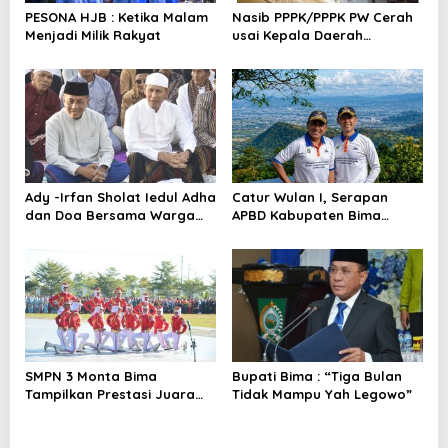
s
PESONA HJB : Ketika Malam
Nasib PPPK/PPPK PW Cerah
Menjadi Milik Rakyat
usai Kepala Daerah
Bertemu Mendagri,MenPAN-
RB dan DPR RI
Ady -Irfan Sholat Iedul Adha
Catur Wulan I, Serapan
dan Doa Bersama Warga
APBD Kabupaten Bima
Lambu
TA.2026 Catat Tren Positif
SMPN 3 Monta Bima
Bupati Bima : “Tiga Bulan
Tampilkan Prestasi Juara
Tidak Mampu Yah Legowo”
Paskib