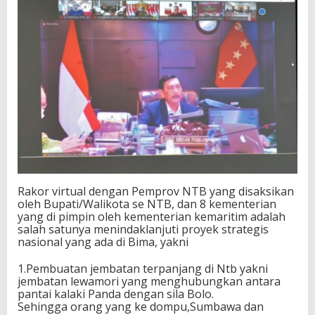
r
i
d
a
n
B
a
n
d
a
r
a
S
M
S
Rakor virtual dengan Pemprov NTB yang disaksikan
oleh Bupati/Walikota se NTB, dan 8 kementerian
yang di pimpin oleh kementerian kemaritim adalah
salah satunya menindaklanjuti proyek strategis
nasional yang ada di Bima, yakni
1.Pembuatan jembatan terpanjang di Ntb yakni
jembatan lewamori yang menghubungkan antara
pantai kalaki Panda dengan sila Bolo.
Sehingga orang yang ke dompu,Sumbawa dan