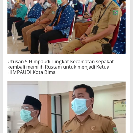
a
t
i
a
n
Utusan 5 Himpaudi Tingkat Kecamatan sepakat
kembali memilih Rustam untuk menjadi Ketua
HIMPAUDI Kota Bima.