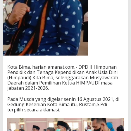
m
a
;
N
a
s
i
b
G
u
r
u
P
Kota Bima, harian amanat.com,- DPD II Himpunan
a
Pendidik dan Tenaga Kependidikan Anak Usia Dini
u
(Himpaudi) Kita Bima, selenggarakan Musyawarah
d
Daerah dalam Pemilihan Ketua HIMPAUDI masa
P
jabatan 2021-2026.
e
r
Pada Musda yang digelar senin 16 Agustus 2021, di
l
Gedung Kesenian Kota Bima itu, Rustam,S.Pdi
u
terpilih secara aklamasi.
P
e
r
h