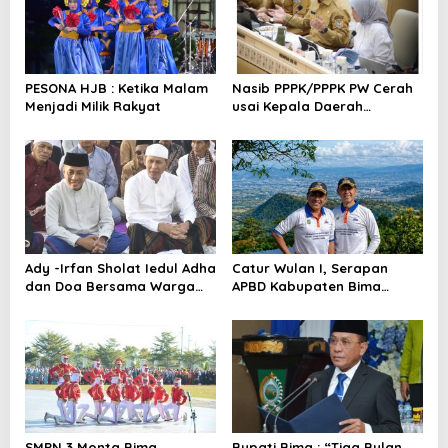
i
p
o
PESONA HJB : Ketika Malam
Nasib PPPK/PPPK PW Cerah
s
Menjadi Milik Rakyat
usai Kepala Daerah
Bertemu Mendagri,MenPAN-
RB dan DPR RI
Ady -Irfan Sholat Iedul Adha
Catur Wulan I, Serapan
dan Doa Bersama Warga
APBD Kabupaten Bima
Lambu
TA.2026 Catat Tren Positif
SMPN 3 Monta Bima
Bupati Bima : “Tiga Bulan