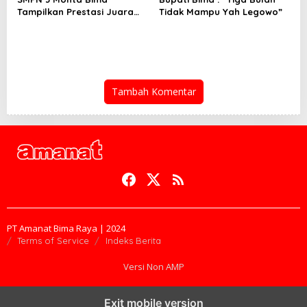
Tampilkan Prestasi Juara
Tidak Mampu Yah Legowo”
Paskib
Tambah Komentar
PT Amanat Bima Raya | 2024
Terms of Service
Indeks Berita
Versi Non AMP
Exit mobile version