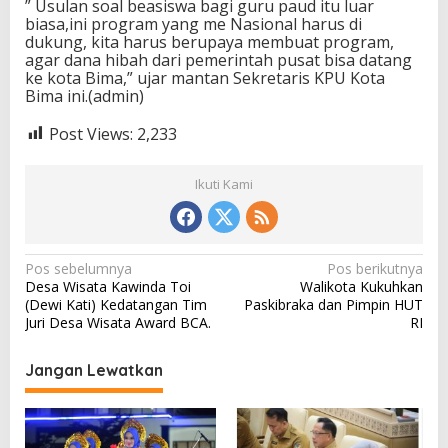
” Usulan soal beasiswa bagi guru paud itu luar
biasa,ini program yang me Nasional harus di
dukung, kita harus berupaya membuat program,
agar dana hibah dari pemerintah pusat bisa datang
ke kota Bima,” ujar mantan Sekretaris KPU Kota
Bima ini.(admin)
Post Views:
2,233
Ikuti Kami
N
Pos sebelumnya
Pos berikutnya
Desa Wisata Kawinda Toi
Walikota Kukuhkan
a
(Dewi Kati) Kedatangan Tim
Paskibraka dan Pimpin HUT
v
Juri Desa Wisata Award BCA.
RI
i
Jangan Lewatkan
g
a
s