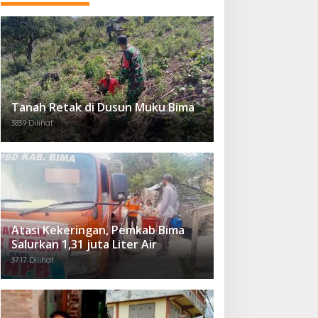
Tanah Retak di Dusun Muku Bima
3839 Dilihat
Atasi Kekeringan, Pemkab Bima
Salurkan 1,31 juta Liter Air
3717 Dilihat