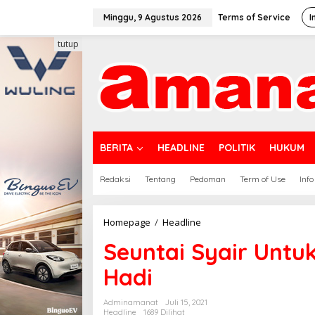
Lewati
ke
Minggu, 9 Agustus 2026
Terms of Service
I
konten
tutup
BERITA
HEADLINE
POLITIK
HUKUM
Redaksi
Tentang
Pedoman
Term of Use
Info
Seuntai
Homepage
/
Headline
Syair
Seuntai Syair Untu
Untuk
Para
Hadi
Nakes
oleh
Safwan
Adminamanat
Juli 15, 2021
Hadi
Headline
1689 Dilihat