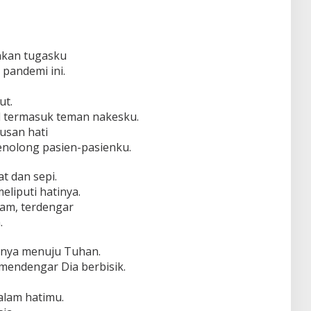
nkan tugasku
pandemi ini.
ut.
l termasuk teman nakesku.
usan hati
nolong pasien-pasienku.
t dan sepi.
liputi hatinya.
am, terdengar
.
lannya menuju Tuhan.
mendengar Dia berbisik.
alam hatimu.