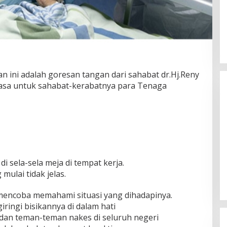
n ini adalah goresan tangan dari sahabat dr.Hj.Reny
sa untuk sahabat-kerabatnya para Tenaga
Gubernur Miq Iqbal Paparkan
Capaian Ekonomi Tangguh
i sela-sela meja di tempat kerja.
Makmur Mendunia saat LKPJ
Di Daerah, Politik
|
Maret 31, 2026
mulai tidak jelas.
mencoba memahami situasi yang dihadapinya.
ingi bisikannya di dalam hati
 dan teman-teman nakes di seluruh negeri