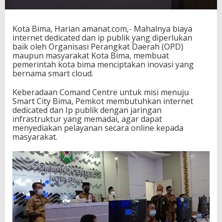
I
n
o
Kota Bima, Harian amanat.com,- Mahalnya biaya
v
internet dedicated dan ip publik yang diperlukan
a
baik oleh Organisasi Perangkat Daerah (OPD)
s
maupun masyarakat Kota Bima, membuat
i
pemerintah kota bima menciptakan inovasi yang
S
bernama smart cloud.
m
a
Keberadaan Comand Centre untuk misi menuju
r
Smart City Bima, Pemkot membutuhkan internet
t
dedicated dan Ip publik dengan jaringan
C
infrastruktur yang memadai, agar dapat
l
menyediakan pelayanan secara online kepada
o
masyarakat.
u
d