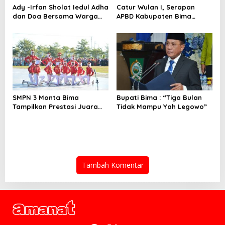
Ady -Irfan Sholat Iedul Adha
Catur Wulan I, Serapan
dan Doa Bersama Warga
APBD Kabupaten Bima
Lambu
TA.2026 Catat Tren Positif
SMPN 3 Monta Bima
Bupati Bima : “Tiga Bulan
Tampilkan Prestasi Juara
Tidak Mampu Yah Legowo”
Paskib
Tambah Komentar