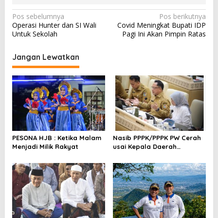
N
Pos sebelumnya
Pos berikutnya
Operasi Hunter dan SI Wali
Covid Meningkat Bupati IDP
a
Untuk Sekolah
Pagi Ini Akan Pimpin Ratas
v
i
Jangan Lewatkan
g
a
s
i
p
o
PESONA HJB : Ketika Malam
Nasib PPPK/PPPK PW Cerah
Menjadi Milik Rakyat
usai Kepala Daerah
s
Bertemu Mendagri,MenPAN-
RB dan DPR RI