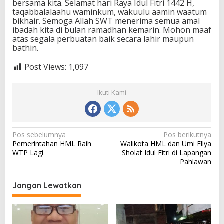
bersama kita. Selamat hari Raya Idul Fitri 1442 H,
taqabbalalaahu waminkum, wakuulu aamin waatum
bikhair. Semoga Allah SWT menerima semua amal
ibadah kita di bulan ramadhan kemarin. Mohon maaf
atas segala perbuatan baik secara lahir maupun
bathin.
Post Views:
1,097
Ikuti Kami
N
Pos sebelumnya
Pos berikutnya
Pemerintahan HML Raih
Walikota HML dan Umi Ellya
a
WTP Lagi
Sholat Idul Fitri di Lapangan
v
Pahlawan
i
Jangan Lewatkan
g
a
s