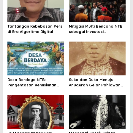
i
p
o
Tantangan Kebebasan Pers
Mitigasi Multi Bencana NTB
s
di Era Algoritme Digital
sebagai Investasi
Peradaban
Desa Berdaya NTB:
Suka dan Duka Menuju
Pengentasan Kemiskinan
Anugerah Gelar Pahlawan
Ekstrem Menuju Pencapaian
Nasional
SDGs
JEJAK Perjuangan Seri
Mengenal Sosok Sultan