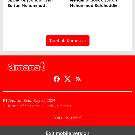
Sultan Muhammad
Muhammad Salahuddin
Salahuddin Untuk NKRI
Tambah Komentar
PT Amanat Bima Raya | 2024
Terms of Service
Indeks Berita
Versi Non AMP
Exit mobile version