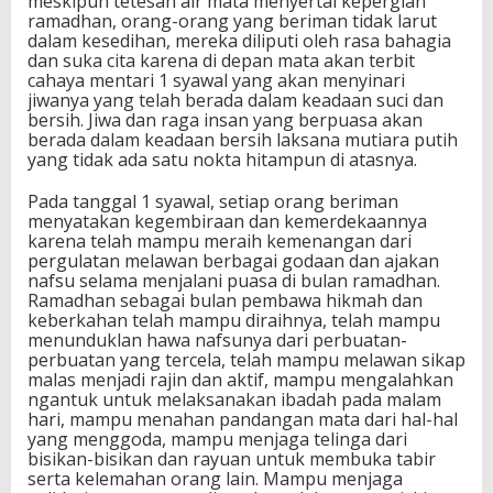
meskipun tetesan air mata menyertai kepergian
ramadhan, orang-orang yang beriman tidak larut
dalam kesedihan, mereka diliputi oleh rasa bahagia
dan suka cita karena di depan mata akan terbit
cahaya mentari 1 syawal yang akan menyinari
jiwanya yang telah berada dalam keadaan suci dan
bersih. Jiwa dan raga insan yang berpuasa akan
berada dalam keadaan bersih laksana mutiara putih
yang tidak ada satu nokta hitampun di atasnya.
Pada tanggal 1 syawal, setiap orang beriman
menyatakan kegembiraan dan kemerdekaannya
karena telah mampu meraih kemenangan dari
pergulatan melawan berbagai godaan dan ajakan
nafsu selama menjalani puasa di bulan ramadhan.
Ramadhan sebagai bulan pembawa hikmah dan
keberkahan telah mampu diraihnya, telah mampu
menunduklan hawa nafsunya dari perbuatan-
perbuatan yang tercela, telah mampu melawan sikap
malas menjadi rajin dan aktif, mampu mengalahkan
ngantuk untuk melaksanakan ibadah pada malam
hari, mampu menahan pandangan mata dari hal-hal
yang menggoda, mampu menjaga telinga dari
bisikan-bisikan dan rayuan untuk membuka tabir
serta kelemahan orang lain. Mampu menjaga