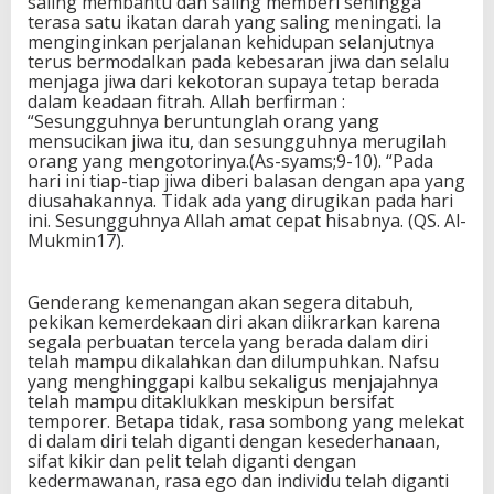
saling membantu dan saling memberi sehingga
terasa satu ikatan darah yang saling meningati. Ia
menginginkan perjalanan kehidupan selanjutnya
terus bermodalkan pada kebesaran jiwa dan selalu
menjaga jiwa dari kekotoran supaya tetap berada
dalam keadaan fitrah. Allah berfirman :
“Sesungguhnya beruntunglah orang yang
mensucikan jiwa itu, dan sesungguhnya merugilah
orang yang mengotorinya.(As-syams;9-10). “Pada
hari ini tiap-tiap jiwa diberi balasan dengan apa yang
diusahakannya. Tidak ada yang dirugikan pada hari
ini. Sesungguhnya Allah amat cepat hisabnya. (QS. Al-
Mukmin17).
Genderang kemenangan akan segera ditabuh,
pekikan kemerdekaan diri akan diikrarkan karena
segala perbuatan tercela yang berada dalam diri
telah mampu dikalahkan dan dilumpuhkan. Nafsu
yang menghinggapi kalbu sekaligus menjajahnya
telah mampu ditaklukkan meskipun bersifat
temporer. Betapa tidak, rasa sombong yang melekat
di dalam diri telah diganti dengan kesederhanaan,
sifat kikir dan pelit telah diganti dengan
kedermawanan, rasa ego dan individu telah diganti