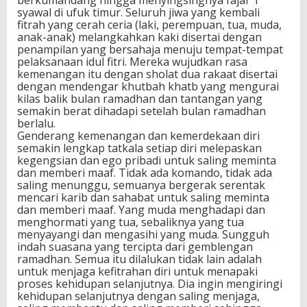
syawal di ufuk timur. Seluruh jiwa yang kembali
fitrah yang cerah ceria (laki, perempuan, tua, muda,
anak-anak) melangkahkan kaki disertai dengan
penampilan yang bersahaja menuju tempat-tempat
pelaksanaan idul fitri. Mereka wujudkan rasa
kemenangan itu dengan sholat dua rakaat disertai
dengan mendengar khutbah khatb yang mengurai
kilas balik bulan ramadhan dan tantangan yang
semakin berat dihadapi setelah bulan ramadhan
berlalu.
Genderang kemenangan dan kemerdekaan diri
semakin lengkap tatkala setiap diri melepaskan
kegengsian dan ego pribadi untuk saling meminta
dan memberi maaf. Tidak ada komando, tidak ada
saling menunggu, semuanya bergerak serentak
mencari karib dan sahabat untuk saling meminta
dan memberi maaf. Yang muda menghadapi dan
menghormati yang tua, sebaliknya yang tua
menyayangi dan mengasihi yang muda. Sungguh
indah suasana yang tercipta dari gemblengan
ramadhan. Semua itu dilalukan tidak lain adalah
untuk menjaga kefitrahan diri untuk menapaki
proses kehidupan selanjutnya. Dia ingin mengiringi
kehidupan selanjutnya dengan saling menjaga,