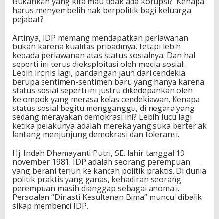
Bukankah yang kita mau tidak ada korupsi? Kenapa
harus menyembelih hak berpolitik bagi keluarga
pejabat?
Artinya, IDP memang mendapatkan perlawanan
bukan karena kualitas pribadinya, tetapi lebih
kepada perlawanan atas status sosialnya. Dan hal
seperti ini terus dieksploitasi oleh media sosial.
Lebih ironis lagi, pandangan jauh dari cendekia
berupa sentimen-sentimen baru yang hanya karena
status sosial seperti ini justru dikedepankan oleh
kelompok yang merasa kelas cendekiawan. Kenapa
status sosial begitu mengganggu, di negara yang
sedang merayakan demokrasi ini? Lebih lucu lagi
ketika pelakunya adalah mereka yang suka berteriak
lantang menjunjung demokrasi dan toleransi.
Hj. Indah Dhamayanti Putri, SE. lahir tanggal 19
november 1981. IDP adalah seorang perempuan
yang berani terjun ke kancah politik praktis. Di dunia
politik praktis yang ganas, kehadiran seorang
perempuan masih dianggap sebagai anomali.
Persoalan “Dinasti Kesultanan Bima” muncul dibalik
sikap membenci IDP.