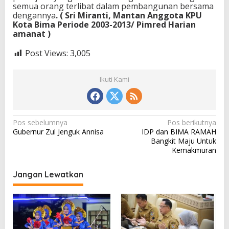
semua orang terlibat dalam pembangunan bersama
dengannya
. ( Sri Miranti, Mantan Anggota KPU
Kota Bima Periode 2003-2013/ Pimred Harian
amanat )
Post Views:
3,005
Ikuti Kami
N
Pos sebelumnya
Pos berikutnya
Gubernur Zul Jenguk Annisa
IDP dan BIMA RAMAH
a
Bangkit Maju Untuk
v
Kemakmuran
i
Jangan Lewatkan
g
a
s
i