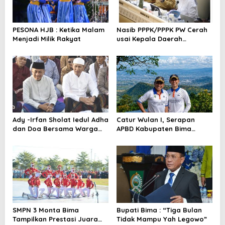
p
o
PESONA HJB : Ketika Malam
Nasib PPPK/PPPK PW Cerah
s
Menjadi Milik Rakyat
usai Kepala Daerah
Bertemu Mendagri,MenPAN-
RB dan DPR RI
Ady -Irfan Sholat Iedul Adha
Catur Wulan I, Serapan
dan Doa Bersama Warga
APBD Kabupaten Bima
Lambu
TA.2026 Catat Tren Positif
SMPN 3 Monta Bima
Bupati Bima : “Tiga Bulan
Tampilkan Prestasi Juara
Tidak Mampu Yah Legowo”