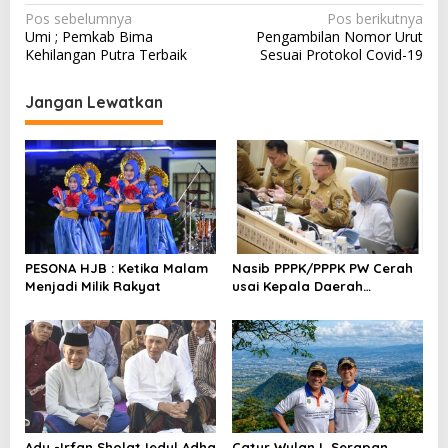
N
Pos sebelumnya
Pos berikutnya
Umi ; Pemkab Bima
Pengambilan Nomor Urut
a
Kehilangan Putra Terbaik
Sesuai Protokol Covid-19
v
i
Jangan Lewatkan
g
a
s
i
p
o
PESONA HJB : Ketika Malam
Nasib PPPK/PPPK PW Cerah
Menjadi Milik Rakyat
usai Kepala Daerah
s
Bertemu Mendagri,MenPAN-
RB dan DPR RI
Ady -Irfan Sholat Iedul Adha
Catur Wulan I, Serapan