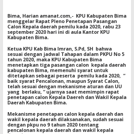
u
n
2
Bima, Harian amanat.com,- KPU Kabupaten Bima
0
menggelar Rapat Pleno Penetapan Pasangan
2
Calon Kepala daerah pemilu kada 2020, rabu 23
0
september 2020 hari ini di aula Kantor KPU
.
Kabupaten Bima.
Ketua KPU Kab Bima Imran, S.Pd, SH bahwa
sesuai dengan jadwal Tahapan dalam PKPU No 5
tahun 2020, maka KPU Kabupaten Bima
menetapkan tiga pasangan calon kepala daerah
kabupaten Bima, memenuhi syarat untuk
ditetapkan sebagai peserta pemilu kada 2020, “
baik syarat Pencalonan, maupun Syarat Calon,
telah sesuai dengan mekanisme aturan dan UU
yang berlaku, “ ujarnya saat memimpin rapat
penetapan calon Kepala Daereh dan Wakil Kepala
Daerah Kabupaten Bima.
Mekanisme penetapan calon kepala daerah dan
wakil kepala daerah dilaksanakan, sudah sesuai
dengan pkpu no 9 tahun 2020 tentang
pencalonan kepala daerah dan wakil kepala