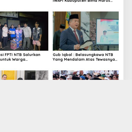
IWAPI Kabupaten Bima Harus
Bekerja Nyata
si FPTI NTB Salurkan
Gub Iqbal : Belasungkawa NTB
 untuk Warga
Yang Mendalam Atas Tewasnya
k Banjir di Kota
Pendaki Asal Brazil
m
 Miq Iqbal Harapkan
Bupati dan Wakil Bupati Bima
n Solusi Permasalahan
Idul Adha di Lapangan Kara Bolo
yarakat