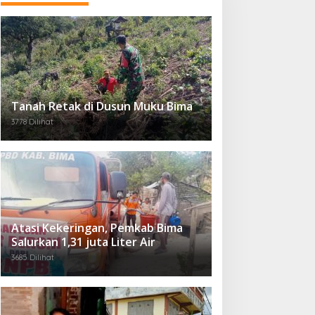
Tanah Retak di Dusun Muku Bima
3778 Dilihat
Atasi Kekeringan, Pemkab Bima
Salurkan 1,31 juta Liter Air
3685 Dilihat