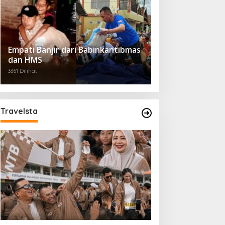
Empati Banjir dari Babinkantibmas
dan HMS
3361 Dilihat
Travelsta