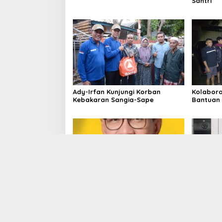
Santri
Ady-Irfan Kunjungi Korban
Kolabora
Kebakaran Sangia-Sape
Bantuan
Terdampa
Matara
Terpilih Aklamasi Mohan Kembali
Gubernur
Pimpin Partai Golkar
Riset da
Riil Mas