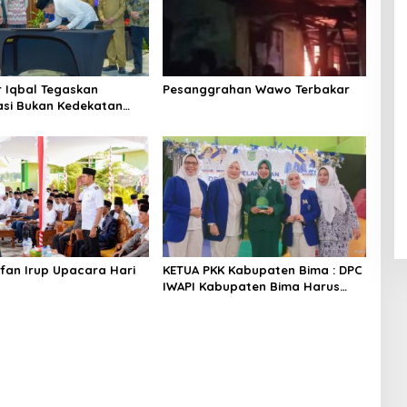
l Tegaskan
Pesanggrahan Wawo Terbakar
dekatan
fan Irup Upacara Hari
KETUA PKK Kabupaten Bima : DPC
IWAPI Kabupaten Bima Harus
Bekerja Nyata