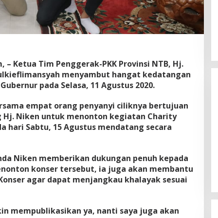
 – Ketua Tim Penggerak-PKK Provinsi NTB, Hj.
Zulkieflimansyah menyambut hangat kedatangan
Gubernur pada Selasa, 11 Agustus 2020.
sama empat orang penyanyi ciliknya bertujuan
Hj. Niken untuk menonton kegiatan Charity
da hari Sabtu, 15 Agustus mendatang secara
Gubernur Miq Iqbal Paparkan
Capaian Ekonomi Tangguh
unda Niken memberikan dukungan penuh kepada
Makmur Mendunia saat LKPJ
Di Daerah, Politik
|
Maret 31, 2026
enonton konser tersebut, ia juga akan membantu
Konser agar dapat menjangkau khalayak sesuai
in mempublikasikan ya, nanti saya juga akan