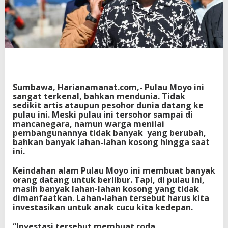
v
e
s
t
o
r
d
i
P
Sumbawa, Harianamanat.com,- Pulau Moyo ini
u
sangat terkenal, bahkan mendunia. Tidak
l
sedikit artis ataupun pesohor dunia datang ke
a
pulau ini. Meski pulau ini tersohor sampai di
u
mancanegara, namun warga menilai
M
pembangunannya tidak banyak yang berubah,
o
bahkan banyak lahan-lahan kosong hingga saat
y
ini.
o
Keindahan alam Pulau Moyo ini membuat banyak
orang datang untuk berlibur. Tapi, di pulau ini,
masih banyak lahan-lahan kosong yang tidak
dimanfaatkan. Lahan-lahan tersebut harus kita
investasikan untuk anak cucu kita kedepan.
“Investasi tersebut membuat roda