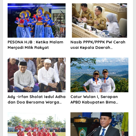
g
a
s
i
p
o
PESONA HJB : Ketika Malam
Nasib PPPK/PPPK PW Cerah
Menjadi Milik Rakyat
usai Kepala Daerah
s
Bertemu Mendagri,MenPAN-
RB dan DPR RI
Ady -Irfan Sholat Iedul Adha
Catur Wulan I, Serapan
dan Doa Bersama Warga
APBD Kabupaten Bima
Lambu
TA.2026 Catat Tren Positif