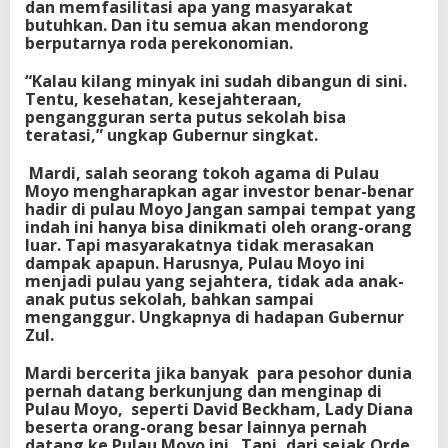
dan memfasilitasi apa yang masyarakat
butuhkan. Dan itu semua akan mendorong
berputarnya roda perekonomian.
“Kalau kilang minyak ini sudah dibangun di sini.
Tentu, kesehatan, kesejahteraan,
pengangguran serta putus sekolah bisa
teratasi,” ungkap Gubernur singkat.
Mardi, salah seorang tokoh agama di Pulau
Moyo mengharapkan agar investor benar-benar
hadir di pulau Moyo Jangan sampai tempat yang
indah ini hanya bisa dinikmati oleh orang-orang
luar. Tapi masyarakatnya tidak merasakan
dampak apapun. Harusnya, Pulau Moyo ini
menjadi pulau yang sejahtera, tidak ada anak-
anak putus sekolah, bahkan sampai
menganggur. Ungkapnya di hadapan Gubernur
Zul.
Mardi bercerita jika banyak para pesohor dunia
pernah datang berkunjung dan menginap di
Pulau Moyo, seperti David Beckham, Lady Diana
beserta orang-orang besar lainnya pernah
datang ke Pulau Moyo ini. Tapi, dari sejak Orde