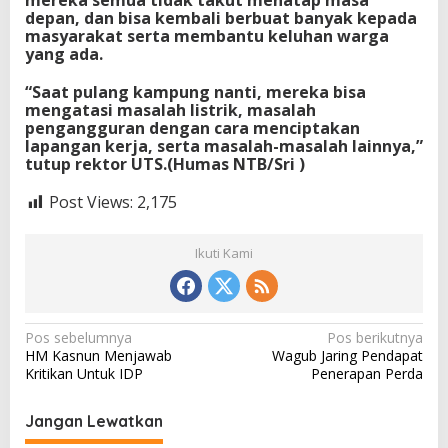
depan, dan bisa kembali berbuat banyak kepada
masyarakat serta membantu keluhan warga
yang ada.
“Saat pulang kampung nanti, mereka bisa
mengatasi masalah listrik, masalah
pengangguran dengan cara menciptakan
lapangan kerja, serta masalah-masalah lainnya,”
tutup rektor UTS.(Humas NTB/Sri )
Post Views:
2,175
Ikuti Kami
N
Pos sebelumnya
Pos berikutnya
HM Kasnun Menjawab
Wagub Jaring Pendapat
a
Kritikan Untuk IDP
Penerapan Perda
v
i
Jangan Lewatkan