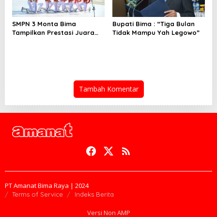
SMPN 3 Monta Bima
Bupati Bima : “Tiga Bulan
Tampilkan Prestasi Juara
Tidak Mampu Yah Legowo”
Paskib
Tambah Komentar
PT Amanat Bima Raya | 2024
Terms of Service
Indeks Berita
Versi Non AMP