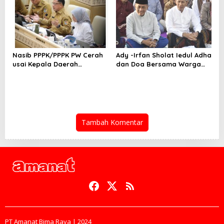
Nasib PPPK/PPPK PW Cerah
Ady -Irfan Sholat Iedul Adha
usai Kepala Daerah
dan Doa Bersama Warga
Bertemu Mendagri,MenPAN-
Lambu
RB dan DPR RI
Tambah Komentar
PT Amanat Bima Raya | 2024