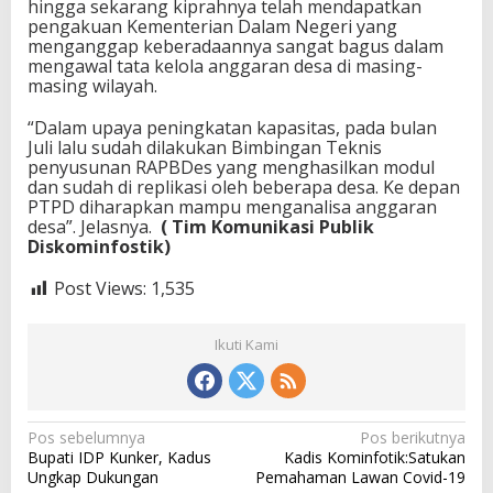
hingga sekarang kiprahnya telah mendapatkan
pengakuan Kementerian Dalam Negeri yang
menganggap keberadaannya sangat bagus dalam
mengawal tata kelola anggaran desa di masing-
masing wilayah.
“Dalam upaya peningkatan kapasitas, pada bulan
Juli lalu sudah dilakukan Bimbingan Teknis
penyusunan RAPBDes yang menghasilkan modul
dan sudah di replikasi oleh beberapa desa. Ke depan
PTPD diharapkan mampu menganalisa anggaran
desa”. Jelasnya.
( Tim Komunikasi Publik
Diskominfostik)
Post Views:
1,535
Ikuti Kami
N
Pos sebelumnya
Pos berikutnya
Bupati IDP Kunker, Kadus
Kadis Kominfotik:Satukan
a
Ungkap Dukungan
Pemahaman Lawan Covid-19