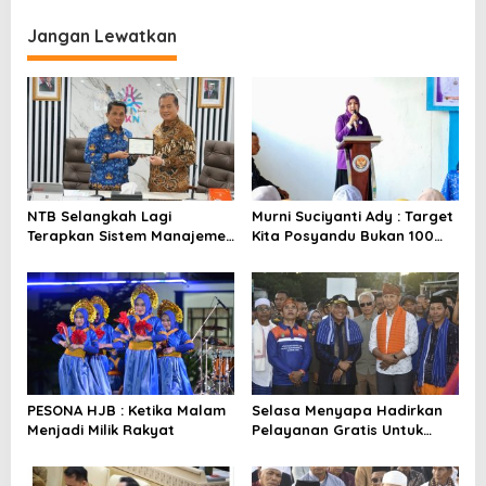
v
i
Jangan Lewatkan
g
a
s
i
p
o
NTB Selangkah Lagi
Murni Suciyanti Ady : Target
Terapkan Sistem Manajemen
Kita Posyandu Bukan 100
s
Talenta ASN
Persen Ada Tetapi 100
Persen Berfungsi
PESONA HJB : Ketika Malam
Selasa Menyapa Hadirkan
Menjadi Milik Rakyat
Pelayanan Gratis Untuk
Warga Wawo