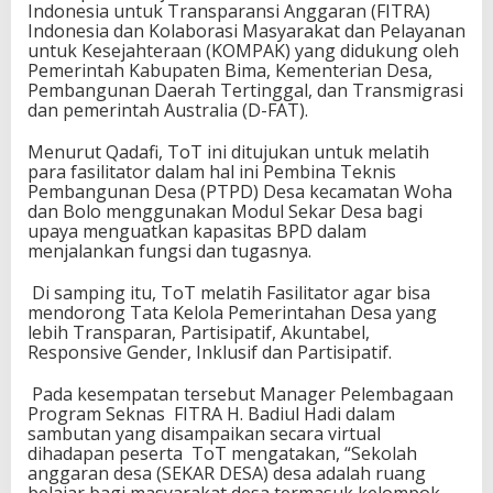
Indonesia untuk Transparansi Anggaran (FITRA)
D
Indonesia dan Kolaborasi Masyarakat dan Pelayanan
e
untuk Kesejahteraan (KOMPAK) yang didukung oleh
s
Pemerintah Kabupaten Bima, Kementerian Desa,
a
Pembangunan Daerah Tertinggal, dan Transmigrasi
dan pemerintah Australia (D-FAT).
Menurut Qadafi, ToT ini ditujukan untuk melatih
para fasilitator dalam hal ini Pembina Teknis
Pembangunan Desa (PTPD) Desa kecamatan Woha
dan Bolo menggunakan Modul Sekar Desa bagi
upaya menguatkan kapasitas BPD dalam
menjalankan fungsi dan tugasnya.
Di samping itu, ToT melatih Fasilitator agar bisa
mendorong Tata Kelola Pemerintahan Desa yang
lebih Transparan, Partisipatif, Akuntabel,
Responsive Gender, Inklusif dan Partisipatif.
Pada kesempatan tersebut Manager Pelembagaan
Program Seknas FITRA H. Badiul Hadi dalam
sambutan yang disampaikan secara virtual
dihadapan peserta ToT mengatakan, “Sekolah
anggaran desa (SEKAR DESA) desa adalah ruang