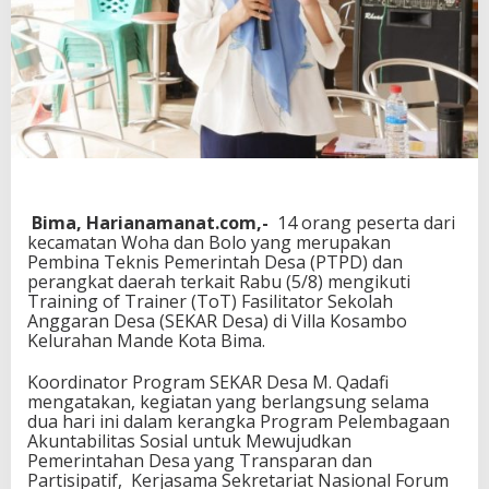
o
r
o
n
g
T
r
a
n
s
p
Bima, Harianamanat.com,-
14 orang peserta dari
a
kecamatan Woha dan Bolo yang merupakan
r
Pembina Teknis Pemerintah Desa (PTPD) dan
a
perangkat daerah terkait Rabu (5/8) mengikuti
n
Training of Trainer (ToT) Fasilitator Sekolah
s
Anggaran Desa (SEKAR Desa) di Villa Kosambo
i
Kelurahan Mande Kota Bima.
A
n
Koordinator Program SEKAR Desa M. Qadafi
g
mengatakan, kegiatan yang berlangsung selama
g
dua hari ini dalam kerangka Program Pelembagaan
a
Akuntabilitas Sosial untuk Mewujudkan
r
Pemerintahan Desa yang Transparan dan
a
Partisipatif, Kerjasama Sekretariat Nasional Forum
n