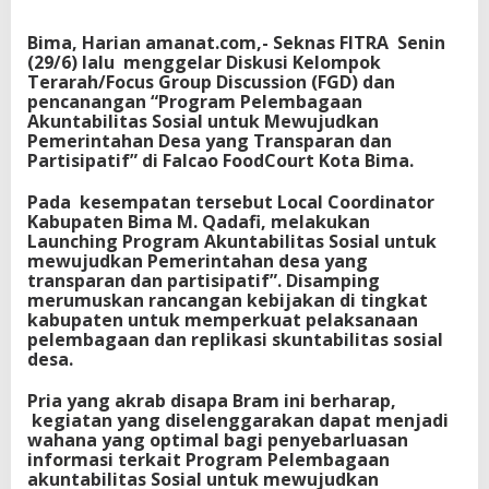
i
m
Bima, Harian amanat.com,- Seknas FITRA Senin
a
(29/6) lalu menggelar Diskusi Kelompok
H
Terarah/Focus Group Discussion (FGD) dan
e
pencanangan “Program Pelembagaan
l
Akuntabilitas Sosial untuk Mewujudkan
a
Pemerintahan Desa yang Transparan dan
t
Partisipatif” di Falcao FoodCourt Kota Bima.
F
G
Pada kesempatan tersebut Local Coordinator
D
Kabupaten Bima M. Qadafi, melakukan
Launching Program Akuntabilitas Sosial untuk
mewujudkan Pemerintahan desa yang
transparan dan partisipatif”. Disamping
merumuskan rancangan kebijakan di tingkat
kabupaten untuk memperkuat pelaksanaan
pelembagaan dan replikasi skuntabilitas sosial
desa.
Pria yang akrab disapa Bram ini berharap,
kegiatan yang diselenggarakan dapat menjadi
wahana yang optimal bagi penyebarluasan
informasi terkait Program Pelembagaan
akuntabilitas Sosial untuk mewujudkan