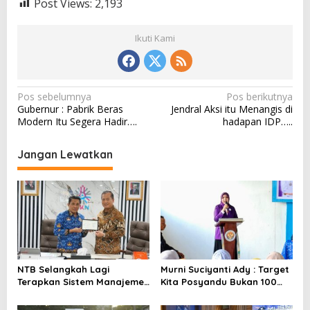
Post Views:
2,193
Ikuti Kami
N
Pos sebelumnya
Pos berikutnya
Gubernur : Pabrik Beras
Jendral Aksi itu Menangis di
a
Modern Itu Segera Hadir….
hadapan IDP…..
v
i
Jangan Lewatkan
g
a
s
i
p
o
NTB Selangkah Lagi
Murni Suciyanti Ady : Target
Terapkan Sistem Manajemen
Kita Posyandu Bukan 100
s
Talenta ASN
Persen Ada Tetapi 100
Persen Berfungsi