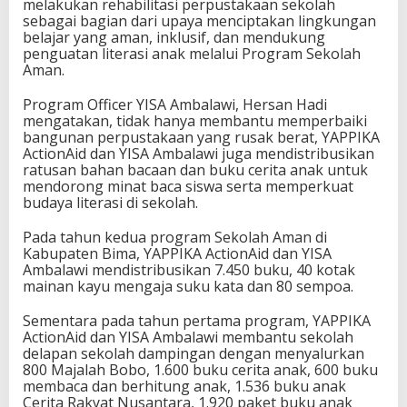
melakukan rehabilitasi perpustakaan sekolah
a
sebagai bagian dari upaya menciptakan lingkungan
belajar yang aman, inklusif, dan mendukung
penguatan literasi anak melalui Program Sekolah
Aman.
Program Officer YISA Ambalawi, Hersan Hadi
mengatakan, tidak hanya membantu memperbaiki
bangunan perpustakaan yang rusak berat, YAPPIKA
ActionAid dan YISA Ambalawi juga mendistribusikan
ratusan bahan bacaan dan buku cerita anak untuk
mendorong minat baca siswa serta memperkuat
budaya literasi di sekolah.
Pada tahun kedua program Sekolah Aman di
Kabupaten Bima, YAPPIKA ActionAid dan YISA
Ambalawi mendistribusikan 7.450 buku, 40 kotak
mainan kayu mengaja suku kata dan 80 sempoa.
Sementara pada tahun pertama program, YAPPIKA
ActionAid dan YISA Ambalawi membantu sekolah
delapan sekolah dampingan dengan menyalurkan
800 Majalah Bobo, 1.600 buku cerita anak, 600 buku
membaca dan berhitung anak, 1.536 buku anak
Cerita Rakyat Nusantara, 1.920 paket buku anak