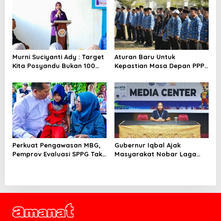
Murni Suciyanti Ady : Target
Aturan Baru Untuk
Kita Posyandu Bukan 100
Kepastian Masa Depan PPPK
Persen Ada Tetapi 100
PW
Persen Berfungsi
Perkuat Pengawasan MBG,
Gubernur Iqbal Ajak
Pemprov Evaluasi SPPG Tak
Masyarakat Nobar Laga
Patuh
Spanyol Vs Argentina di
Halaman Bumi Gora