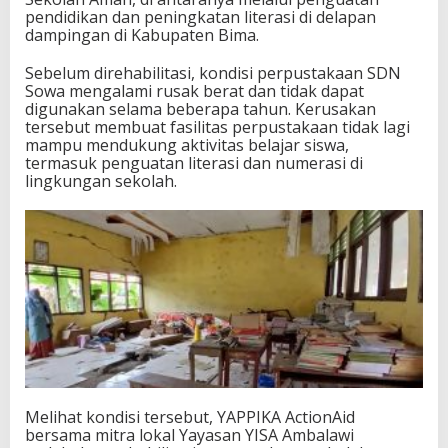
l
pendidikan dan peningkatan literasi di delapan
a
dampingan di Kabupaten Bima.
j
a
Sebelum direhabilitasi, kondisi perpustakaan SDN
r
Sowa mengalami rusak berat dan tidak dapat
B
digunakan selama beberapa tahun. Kerusakan
a
tersebut membuat fasilitas perpustakaan tidak lagi
r
mampu mendukung aktivitas belajar siswa,
u
termasuk penguatan literasi dan numerasi di
b
lingkungan sekolah.
a
g
i
A
n
a
k
-
a
n
a
k
B
Melihat kondisi tersebut, YAPPIKA ActionAid
i
bersama mitra lokal Yayasan YISA Ambalawi
m