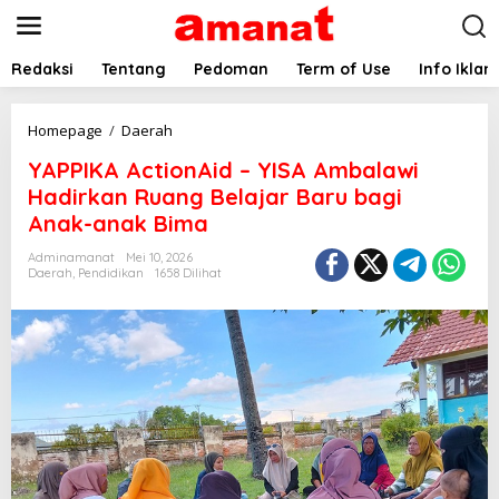
L
e
w
a
Redaksi
Tentang
Pedoman
Term of Use
Info Iklan
t
i
k
Y
Homepage
/
Daerah
e
A
YAPPIKA ActionAid – YISA Ambalawi
k
P
o
P
Hadirkan Ruang Belajar Baru bagi
n
I
Anak-anak Bima
t
K
e
A
Adminamanat
Mei 10, 2026
n
A
Daerah
,
Pendidikan
1658 Dilihat
c
t
i
o
n
A
i
d
-
Y
I