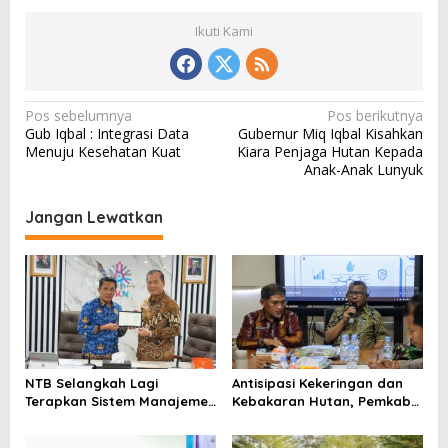
Ikuti Kami
N
Pos sebelumnya
Pos berikutnya
Gub Iqbal : Integrasi Data
Gubernur Miq Iqbal Kisahkan
a
Menuju Kesehatan Kuat
Kiara Penjaga Hutan Kepada
v
Anak-Anak Lunyuk
i
Jangan Lewatkan
g
a
s
i
p
o
NTB Selangkah Lagi
Antisipasi Kekeringan dan
s
Terapkan Sistem Manajemen
Kebakaran Hutan, Pemkab
Talenta ASN
Bima Gelar Rakor