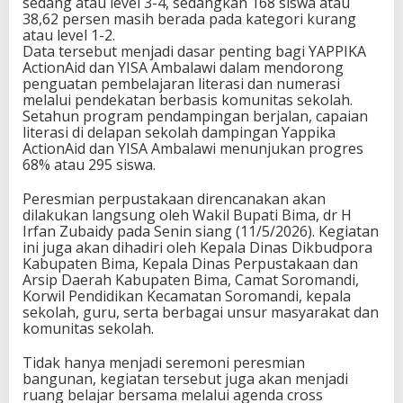
sedang atau level 3-4, sedangkan 168 siswa atau
38,62 persen masih berada pada kategori kurang
atau level 1-2.
Data tersebut menjadi dasar penting bagi YAPPIKA
ActionAid dan YISA Ambalawi dalam mendorong
penguatan pembelajaran literasi dan numerasi
melalui pendekatan berbasis komunitas sekolah.
Setahun program pendampingan berjalan, capaian
literasi di delapan sekolah dampingan Yappika
ActionAid dan YISA Ambalawi menunjukan progres
68% atau 295 siswa.
Peresmian perpustakaan direncanakan akan
dilakukan langsung oleh Wakil Bupati Bima, dr H
Irfan Zubaidy pada Senin siang (11/5/2026). Kegiatan
ini juga akan dihadiri oleh Kepala Dinas Dikbudpora
Kabupaten Bima, Kepala Dinas Perpustakaan dan
Arsip Daerah Kabupaten Bima, Camat Soromandi,
Korwil Pendidikan Kecamatan Soromandi, kepala
sekolah, guru, serta berbagai unsur masyarakat dan
komunitas sekolah.
Tidak hanya menjadi seremoni peresmian
bangunan, kegiatan tersebut juga akan menjadi
ruang belajar bersama melalui agenda cross