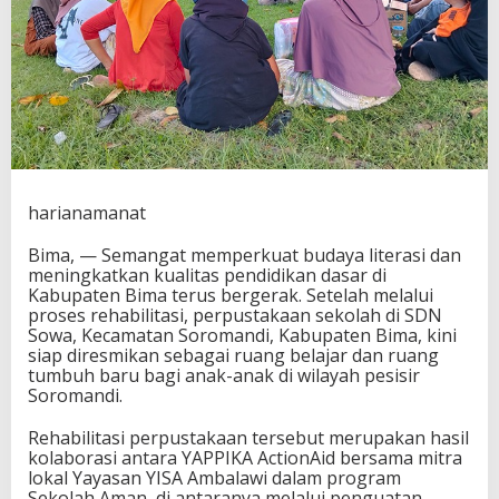
S
A
A
m
b
a
l
a
w
i
harianamanat
H
a
d
Bima, — Semangat memperkuat budaya literasi dan
i
meningkatkan kualitas pendidikan dasar di
r
Kabupaten Bima terus bergerak. Setelah melalui
k
proses rehabilitasi, perpustakaan sekolah di SDN
a
Sowa, Kecamatan Soromandi, Kabupaten Bima, kini
n
siap diresmikan sebagai ruang belajar dan ruang
R
tumbuh baru bagi anak-anak di wilayah pesisir
u
Soromandi.
a
n
Rehabilitasi perpustakaan tersebut merupakan hasil
g
kolaborasi antara YAPPIKA ActionAid bersama mitra
B
lokal Yayasan YISA Ambalawi dalam program
e
Sekolah Aman, di antaranya melalui penguatan