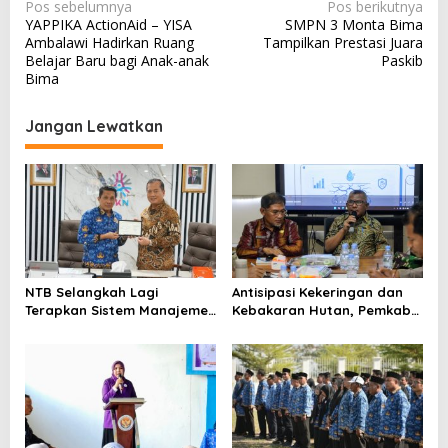
N
Pos sebelumnya
Pos berikutnya
YAPPIKA ActionAid – YISA
SMPN 3 Monta Bima
a
Ambalawi Hadirkan Ruang
Tampilkan Prestasi Juara
v
Belajar Baru bagi Anak-anak
Paskib
Bima
i
g
Jangan Lewatkan
a
s
i
p
o
s
NTB Selangkah Lagi
Antisipasi Kekeringan dan
Terapkan Sistem Manajemen
Kebakaran Hutan, Pemkab
Talenta ASN
Bima Gelar Rakor