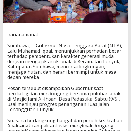
a
h
k
a
n
K
harianamanat
i
a
Sumbawa,— Gubernur Nusa Tenggara Barat (NTB),
r
Lalu Muhamad Iqbal, menunjukkan perhatian besar
a
terhadap pembentukan karakter generasi muda
P
dengan mengajak anak-anak di Kecamatan Lunyuk,
e
Kabupaten Sumbawa, mencintai lingkungan,
n
menjaga hutan, dan berani bermimpi untuk masa
j
depan mereka.
a
g
a
Pesan tersebut disampaikan Gubernur saat
H
berdialog dan mendongeng bersama puluhan anak
u
di Masjid Jami Al-Ihsan, Desa Padasuka, Sabtu (9/5),
t
usai meninjau progres penanganan ruas jalan
a
Lenangguar–Lunyuk.
n
K
Suasana berlangsung hangat dan penuh keakraban.
e
Anak-anak tampak antusias menyimak dongeng
p
interaktif yang dibawakan langsung oleh Gubernur