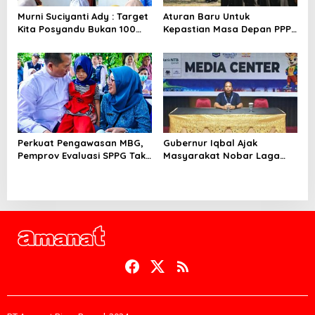
Murni Suciyanti Ady : Target
Aturan Baru Untuk
Kita Posyandu Bukan 100
Kepastian Masa Depan PPPK
Persen Ada Tetapi 100
PW
Persen Berfungsi
Perkuat Pengawasan MBG,
Gubernur Iqbal Ajak
Pemprov Evaluasi SPPG Tak
Masyarakat Nobar Laga
Patuh
Spanyol Vs Argentina di
Halaman Bumi Gora