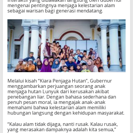
a
mengenai pentingnya menjaga kelestarian alam
d
sebagai warisan bagi generasi mendatang.
a
A
n
a
k
-
A
n
a
k
L
u
n
Melalui kisah “Kiara Penjaga Hutan”, Gubernur
y
menggambarkan perjuangan seorang anak
u
menjaga hutan Lunyuk dari kerusakan akibat
k
penebangan liar. Dengan bahasa sederhana dan
penuh pesan moral, ia mengajak anak-anak
memahami bahwa kelestarian alam memiliki
hubungan langsung dengan kehidupan masyarakat.
“Kalau alam tidak dijaga, nanti rusak. Kalau rusak,
yang merasakan dampaknya adalah kita semua,”