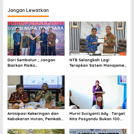
i
g
Jangan Lewatkan
a
s
i
p
o
s
Dari Sembalun ; Jangan
NTB Selangkah Lagi
Biarkan Risiko
Terapkan Sistem Manajemen
Mengendalikan Pemerintah
Talenta ASN
Antisipasi Kekeringan dan
Murni Suciyanti Ady : Target
Kebakaran Hutan, Pemkab
Kita Posyandu Bukan 100
Bima Gelar Rakor
Persen Ada Tetapi 100
Persen Berfungsi