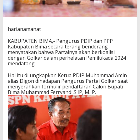
a
l
i
s
i
harianamanat
d
e
KABUPATEN BIMA,- Pengurus PDIP dan PPP
n
Kabupaten Bima secara terang benderang
g
menyatakan bahwa Partainya akan berkoalisi
a
dengan Golkar dalam perhelatan Pemilukada 2024
n
mendatang.
G
o
Hal itu di ungkapkan Ketua PDIP Muhammad Amin
l
alias Digon dihadapan Pengurus Partai Golkar saat
k
menyerahkan formulir pendaftaran Calon Bupati
a
Bima Muhammad Ferryandi,S.IP, M.IP.
r
K
a
b
B
i
m
a