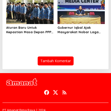
Aturan Baru Untuk
Gubernur Iqbal Ajak
Kepastian Masa Depan PPPK
Masyarakat Nobar Laga
PW
Spanyol Vs Argentina di
Halaman Bumi Gora
Tambah Komentar
PT Amanat Bima Raya | 2024