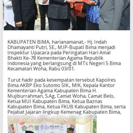
a
t
S
e
b
a
g
a
KABUPATEN BIMA, harianamanat,- Hj. Indah
i
Dhamayanti Putri, SE., M.IP-Bupati Bima menjadi
P
Inspektur Upacara pada Peringatan Hari Amal
a
Bhakti Ke-78 Kementerian Agama Republik
n
Indonesia yang berlangsung di MTs Negeri 5 Bima
g
Kecamatan Woha, Rabu 03/01.
g
i
Turut hadir pada kesempatan tersebut Kapolres
l
Bima AKBP Eko Sutomo SIK., MIK, Kepala Kantor
a
Kementerian Agama Kabupaten Bima H.
n
Mujiburrahman, S.Ag, Camat Woha, Camat Belo,
H
Ketua MUI Kabupaten Bima, Ketua Baznas
a
Kabupaten Bima, Ketua FKUB Kabupaten Bima, serta
t
Pejabat Jajaran lingkup Kemenag Kabupaten Bima,
i