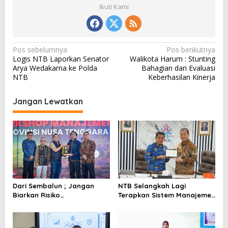
Ikuti Kami
N
Pos sebelumnya
Pos berikutnya
Logis NTB Laporkan Senator
Walikota Harum : Stunting
a
Arya Wedakarna ke Polda
Bahagian dari Evaluasi
v
NTB
Keberhasilan Kinerja
i
Jangan Lewatkan
g
a
s
i
p
o
Dari Sembalun ; Jangan
NTB Selangkah Lagi
s
Biarkan Risiko
Terapkan Sistem Manajemen
Mengendalikan Pemerintah
Talenta ASN