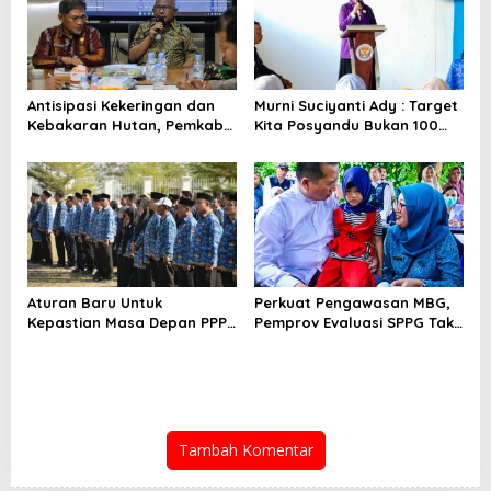
Antisipasi Kekeringan dan
Murni Suciyanti Ady : Target
Kebakaran Hutan, Pemkab
Kita Posyandu Bukan 100
Bima Gelar Rakor
Persen Ada Tetapi 100
Persen Berfungsi
Aturan Baru Untuk
Perkuat Pengawasan MBG,
Kepastian Masa Depan PPPK
Pemprov Evaluasi SPPG Tak
PW
Patuh
Tambah Komentar