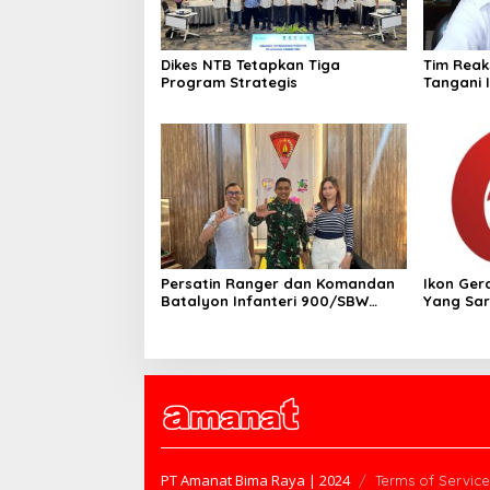
Dikes NTB Tetapkan Tiga
Tim Reak
Program Strategis
Tangani 
Sumbaw
Persatin Ranger dan Komandan
Ikon Ger
Batalyon Infanteri 900/SBW
Yang Sa
Persiapkan Bali Sustainability
Project II
PT Amanat Bima Raya | 2024
Terms of Service