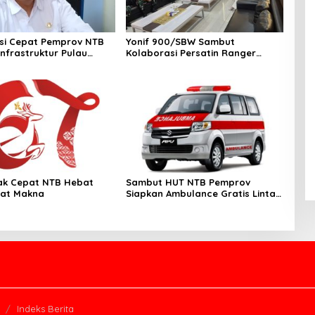
si Cepat Pemprov NTB
Yonif 900/SBW Sambut
Infrastruktur Pulau
Kolaborasi Persatin Ranger
a
untuk Bali Sustainability Project
II
ak Cepat NTB Hebat
Sambut HUT NTB Pemprov
rat Makna
Siapkan Ambulance Gratis Lintas
Pulau
Indeks Berita