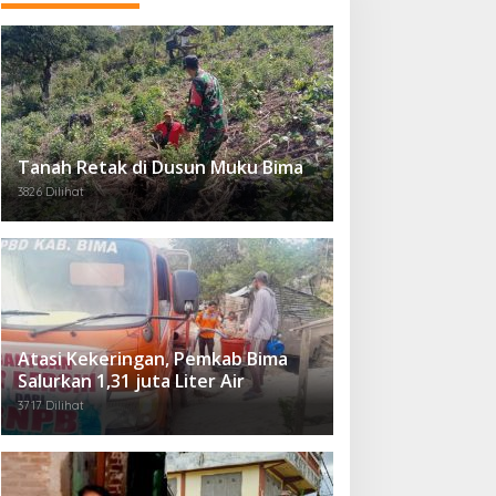
Tanah Retak di Dusun Muku Bima
3826 Dilihat
Atasi Kekeringan, Pemkab Bima
Salurkan 1,31 juta Liter Air
3717 Dilihat