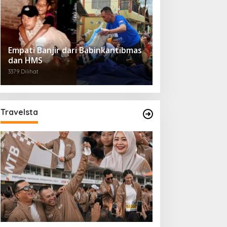
Empati Banjir dari Babinkantibmas
dan HMS
3379 Dilihat
Travelsta