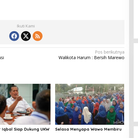
Ikuti Kami
Pos berikutnya
si
Walikota Harum : Bersih Marewo
Gubernur Miq Iqbal Paparkan
Capaian Ekonomi Tangguh
Makmur Mendunia saat LKPJ
Di Daerah, Politik
|
Maret 31, 2026
 Iqbal Siap Dukung UKW
Selasa Menyapa Wawo Membiru
B