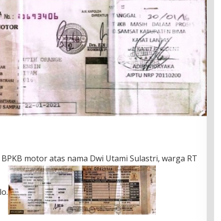
 BPKB motor atas nama Dwi Utami Sulastri, warga RT
o.