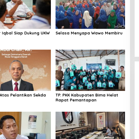
 Iqbal Siap Dukung UKW
Selasa Menyapa Wawo Membiru
B
Atas Pelantikan Sekda
TP. PKK Kabupaten Bima Helat
Rapat Pemantapan