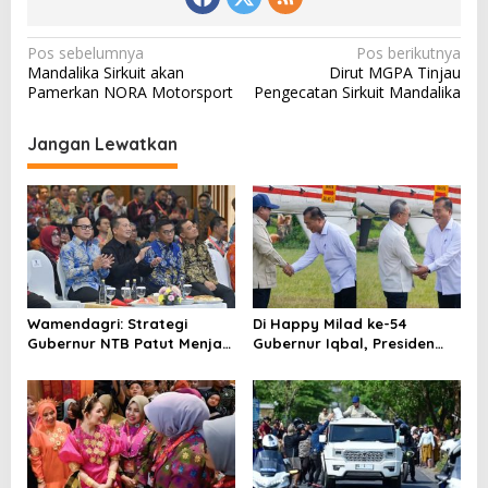
N
Pos sebelumnya
Pos berikutnya
Mandalika Sirkuit akan
Dirut MGPA Tinjau
a
Pamerkan NORA Motorsport
Pengecatan Sirkuit Mandalika
v
i
Jangan Lewatkan
g
a
s
i
p
o
Wamendagri: Strategi
Di Happy Milad ke-54
Gubernur NTB Patut Menjadi
Gubernur Iqbal, Presiden
s
Inspirasi Gubernur Se-
Titip Pesan untuk NTB
Indonesia