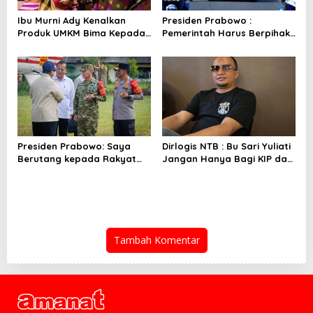
Ibu Murni Ady Kenalkan
Presiden Prabowo :
Produk UMKM Bima Kepada
Pemerintah Harus Berpihak
Ibu Selvi Gibran
Pada Rakyat
Presiden Prabowo: Saya
Dirlogis NTB : Bu Sari Yuliati
Berutang kepada Rakyat
Jangan Hanya Bagi KIP dan
NTB
Bedah Rumah
Tambah Komentar