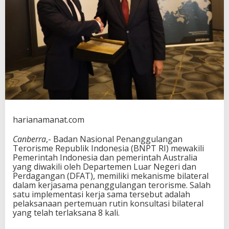
t
e
m
u
a
n
K
o
n
s
u
l
t
harianamanat.com
a
s
Canberra
,- Badan Nasional Penanggulangan
i
Terorisme Republik Indonesia (BNPT RI) mewakili
B
Pemerintah Indonesia dan pemerintah Australia
i
yang diwakili oleh Departemen Luar Negeri dan
l
Perdagangan (DFAT), memiliki mekanisme bilateral
a
dalam kerjasama penanggulangan terorisme. Salah
t
satu implementasi kerja sama tersebut adalah
e
pelaksanaan pertemuan rutin konsultasi bilateral
r
yang telah terlaksana 8 kali.
a
l