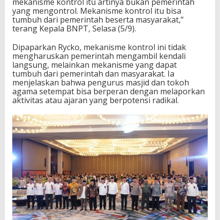
mekanisme kontrol itu artinya bukan pemerintah
k
yang mengontrol. Mekanisme kontrol itu bisa
a
tumbuh dari pemerintah beserta masyarakat,”
n
terang Kepala BNPT, Selasa (5/9).
M
a
Dipaparkan Rycko, mekanisme kontrol ini tidak
s
mengharuskan pemerintah mengambil kendali
y
langsung, melainkan mekanisme yang dapat
a
tumbuh dari pemerintah dan masyarakat. Ia
r
menjelaskan bahwa pengurus masjid dan tokoh
a
agama setempat bisa berperan dengan melaporkan
k
aktivitas atau ajaran yang berpotensi radikal.
a
t