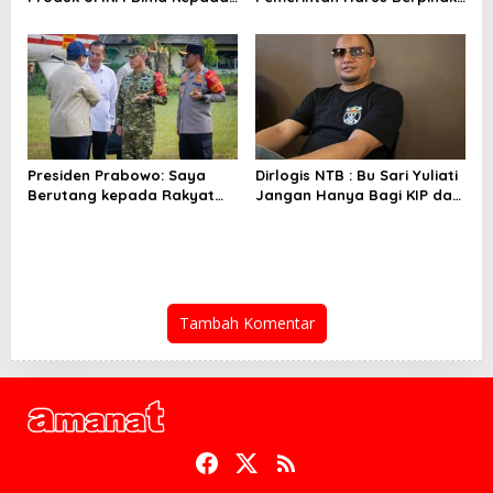
Ibu Selvi Gibran
Pada Rakyat
Presiden Prabowo: Saya
Dirlogis NTB : Bu Sari Yuliati
Berutang kepada Rakyat
Jangan Hanya Bagi KIP dan
NTB
Bedah Rumah
Tambah Komentar