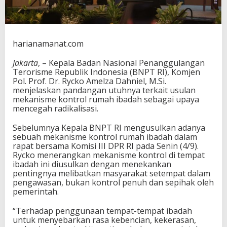
l
R
u
m
a
harianamanat.com
h
I
Jakarta
, – Kepala Badan Nasional Penanggulangan
b
Terorisme Republik Indonesia (BNPT RI), Komjen
a
Pol. Prof. Dr. Rycko Amelza Dahniel, M.Si.
d
menjelaskan pandangan utuhnya terkait usulan
a
mekanisme kontrol rumah ibadah sebagai upaya
h
mencegah radikalisasi.
,
H
Sebelumnya Kepala BNPT RI mengusulkan adanya
a
sebuah mekanisme kontrol rumah ibadah dalam
r
rapat bersama Komisi III DPR RI pada Senin (4/9).
u
Rycko menerangkan mekanisme kontrol di tempat
s
ibadah ini diusulkan dengan menekankan
M
pentingnya melibatkan masyarakat setempat dalam
e
pengawasan, bukan kontrol penuh dan sepihak oleh
l
pemerintah.
i
b
“Terhadap penggunaan tempat-tempat ibadah
a
untuk menyebarkan rasa kebencian, kekerasan,
t