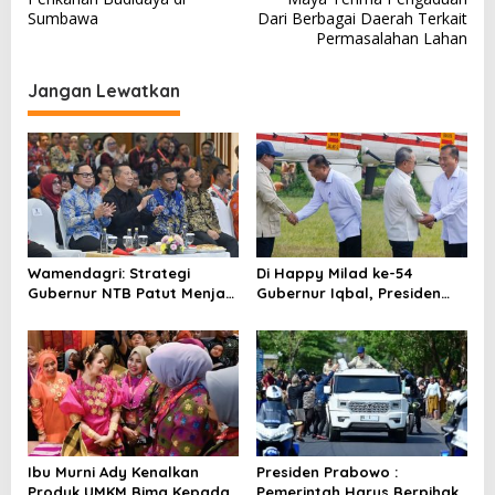
v
Sumbawa
Dari Berbagai Daerah Terkait
Permasalahan Lahan
i
g
Jangan Lewatkan
a
s
i
p
o
s
Wamendagri: Strategi
Di Happy Milad ke-54
Gubernur NTB Patut Menjadi
Gubernur Iqbal, Presiden
Inspirasi Gubernur Se-
Titip Pesan untuk NTB
Indonesia
Ibu Murni Ady Kenalkan
Presiden Prabowo :
Produk UMKM Bima Kepada
Pemerintah Harus Berpihak