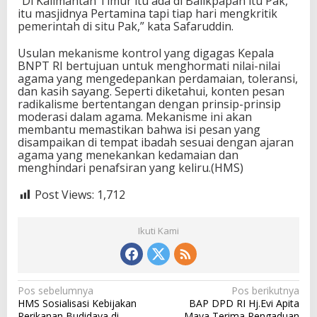
“Di Kalimantan Timur itu ada di Balikpapan itu Pak,
itu masjidnya Pertamina tapi tiap hari mengkritik
pemerintah di situ Pak,” kata Safaruddin.
Usulan mekanisme kontrol yang digagas Kepala
BNPT RI bertujuan untuk menghormati nilai-nilai
agama yang mengedepankan perdamaian, toleransi,
dan kasih sayang. Seperti diketahui, konten pesan
radikalisme bertentangan dengan prinsip-prinsip
moderasi dalam agama. Mekanisme ini akan
membantu memastikan bahwa isi pesan yang
disampaikan di tempat ibadah sesuai dengan ajaran
agama yang menekankan kedamaian dan
menghindari penafsiran yang keliru.(HMS)
Post Views:
1,712
Ikuti Kami
N
Pos sebelumnya
Pos berikutnya
HMS Sosialisasi Kebijakan
BAP DPD RI Hj.Evi Apita
a
Perikanan Budidaya di
Maya Terima Pengaduan