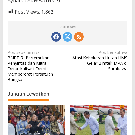
Aynabat Atayeva.(HMS)
Post Views:
1,862
Ikuti Kami
N
Pos sebelumnya
Pos berikutnya
BNPT RI Pertemukan
Atasi Kebakaran Hutan HMS
a
Penyintas dan Mitra
Gelar Bimtek MPA di
v
Deradikalisasi Demi
Sumbawa
Mempererat Persatuan
i
Bangsa
g
a
Jangan Lewatkan
s
i
p
o