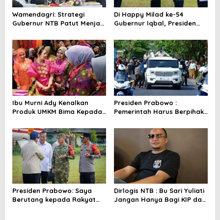
s
Wamendagri: Strategi
Di Happy Milad ke-54
Gubernur NTB Patut Menjadi
Gubernur Iqbal, Presiden
Inspirasi Gubernur Se-
Titip Pesan untuk NTB
Indonesia
Ibu Murni Ady Kenalkan
Presiden Prabowo :
Produk UMKM Bima Kepada
Pemerintah Harus Berpihak
Ibu Selvi Gibran
Pada Rakyat
Presiden Prabowo: Saya
Dirlogis NTB : Bu Sari Yuliati
Berutang kepada Rakyat
Jangan Hanya Bagi KIP dan
NTB
Bedah Rumah