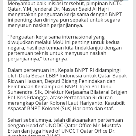
Menyambut baik inisiasi tersebut, pimpinan NCTC
Qatar, Y.M. Jenderal Dr. Nasser Saeid Al Hajri
mengatakan penguatan kerja sama dengan BNPT
ini penting dan dirinya pun sepakat untuk segara
menyusun naskah perjanjiannya.
“Penguatan kerja sama internasional yang
diwujudkan melalui MoU ini penting untuk kedua
negara, hasil pertemuan kita tindaklanjuti dengan
pertemuan teknis untuk menyusun naskah
perjanjiannya,” terangnya.
Dalam pertemuan ini, Kepala BNPT RI didampingi
oleh Duta Besar LBBP Indonesia untuk Qatar Bapak
Ridwan Hassan, Deputi Bidang Penindakan dan
Pembinaan Kemampuan BNPT Irjen Pol. Ibnu
Suhaendra, SIk, Direktur Kerjasama Bilateral Brigjen
Pol. Kris Erlangga, Atase Pertahanan RI di Iran
merangkap Qatar Kolonel Laut Hariyanto, Kasubdit
Aspasaf BNPT Kolonel (Sus) Harianto dan staf.
Sehari sebelumnya, telah dilaksanakan pertemuan
dengan Head of UNODC Qatar Office Mr. Mustafa
Erten dan juga Head of UNOCT Qatar Office Dr.