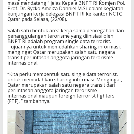
masa mendatang,” jelas Kepala BNPT RI Komjen Pol.
n
Prof. Dr. Rycko Amelza Dahniel M.Si. dalam kegiatan
g
kunjungan kerja delegasi BNPT RI ke kantor NCTC
a
Qatar pada Selasa, (22/08).
n
N
Salah satu bentuk area kerja sama pencegahan dan
C
penanggulangan terorisme yang diinisiasi oleh
T
BNPT RI adalah program single data terrorist.
C
Tujuannya untuk memudahkan sharing informasi,
Q
mengingat Qatar merupakan salah satu negara
a
transit perlintasan anggota jaringan terorisme
t
internasional.
a
r
“Kita perlu membentuk satu single data terrorist,
untuk memudahkan sharing informasi. Mengingat,
Qatar merupakan salah satu negara transit dari
perlintasan anggota jaringan terorisme
internasional maupun foreign terrorist fighters
(FTF), ” tambahnya.