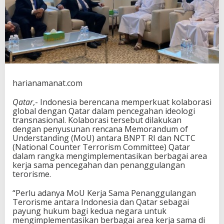
a
s
i
o
n
a
l
,
B
harianamanat.com
N
P
Qatar
,- Indonesia berencana memperkuat kolaborasi
T
global dengan Qatar dalam pencegahan ideologi
R
transnasional. Kolaborasi tersebut dilakukan
I
dengan penyusunan rencana Memorandum of
J
Understanding (MoU) antara BNPT RI dan NCTC
a
(National Counter Terrorism Committee) Qatar
j
dalam rangka mengimplementasikan berbagai area
a
kerja sama pencegahan dan penanggulangan
k
terorisme.
i
M
“Perlu adanya MoU Kerja Sama Penanggulangan
o
Terorisme antara Indonesia dan Qatar sebagai
U
payung hukum bagi kedua negara untuk
d
mengimplementasikan berbagai area kerja sama di
e