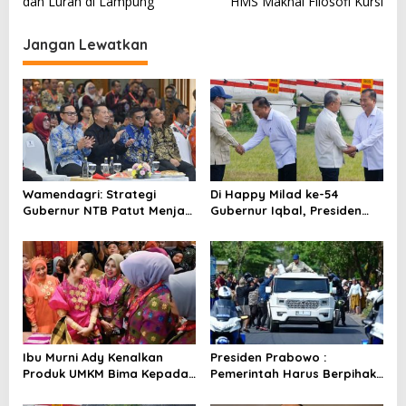
v
dan Lurah di Lampung
HMS Maknai Filosofi Kursi
i
Jangan Lewatkan
g
a
s
i
p
o
Wamendagri: Strategi
Di Happy Milad ke-54
s
Gubernur NTB Patut Menjadi
Gubernur Iqbal, Presiden
Inspirasi Gubernur Se-
Titip Pesan untuk NTB
Indonesia
Ibu Murni Ady Kenalkan
Presiden Prabowo :
Produk UMKM Bima Kepada
Pemerintah Harus Berpihak
Ibu Selvi Gibran
Pada Rakyat