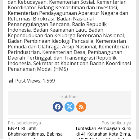
dan Kebudayaan, Kementerian Sosial, Kementerian
Koordinator Bidang Kemaritiman dan Investasi,
Kementerian Pendayagunaan Aparatur Negara dan
Reformasi Birokrasi, Badan Nasional
Penanggulangan Bencana, Radio Republik
Indonesia, Badan Keamanan Laut, Badan
Kependudukan dan Keluarga Berencana Nasional,
Badan Pembinaan Ideologi Pancasila, Kementerian
Pemuda dan Olahraga, Arsip Nasional, Kementerian
Perindustrian, Kementerian Desa, Pembangunan
Daerah Tertinggal, dan Transmigrasi Republik
Indonesia, Sekretariat Kabinet dan Badan Koordinasi
Penanaman Modal. (HMS)
Post Views:
1,569
Ikuti Kami
N
Pos sebelumnya
Pos berikutnya
BNPT RI Latih
Tuntaskan Pembagian Kursi
a
Bhabinkamtibmas, Babinsa
di 41 Kelurahan Kota Bima,