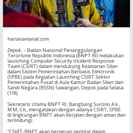
T
D
u
k
u
n
g
harianamanat.com
K
e
Depok
, – Badan Nasional Penanggulangan
a
Terorisme Republik Indonesia (BNPT RI) melakukan
m
launching Computer Security Incident Response
a
Team (CSIRT) dalam mendukung Keamanan Siber
n
dalam Sistem Pemerintahan Berbasis Elektronik
a
(SPBE) pada Kegiatan Launching CSIRT Sektor
n
Pemerintahan Pusat di Aula Kantor Badan Siber dan
S
Sandi Negara (BSSN) Sawangan, Depok pada Selasa
i
(1/8).
b
e
Sekretaris Utama BNPT RI, Bangbang Surono A.k.,
r
M.M, CA., mengatakan dengan adanya CSIRT, SPBE
di lingkungan BNPT akan berjalan dengan aman dan
terlindungi.
“CSIRT-BNPT akan berperan penting dalam