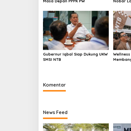
Masa Depan PPPK PW
Nobar La
Argentin
Gubernur Iqbal Siap Dukung UKW
Wellness
SMSI NTB
Membang
Berkuali
Komentar
News Feed