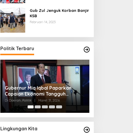
Gub Zul Jenguk Korban Banjir
KSB
Februari 14, 2023
Politik Terbaru
Jasmin Malik : Jangan Ada Saling
Gubernur Iqbal ;
Mendzolimi Sesama Anggota
Sasak Ingin Men
Semua Orang
Di Daerah, Politik
|
Maret 30, 2026
Di Berita, Politik
|
Maret
Lingkungan Kita