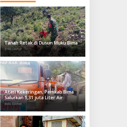
Tanah Retak di Dusun Muku Bima
3796 Dilihat
Atasi Kekeringan, Pemkab Bima
Salurkan 1,31 juta Liter Air
3692 Dilihat