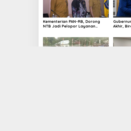
Kementerian PAN-RB, Dorong
Gubernur
NTB Jadi Pelopor Layanan
Akhir, Bi
Digital Nasional Terintegrasi
Anggaran
Selasa Menyapa Wawo Membiru
Dari Are
Al-Qur’a
Lombok 