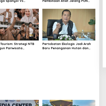
ga Spanyol Vs
Pembinaan Atlet Jelang PON
a di Halaman Bumi Gora
2028
 Tourism: Strategi NTB
Pertobatan Ekologis Jadi Arah
un Pariwisata
Baru Penanganan Hutan dan
tas
Sampah NTB