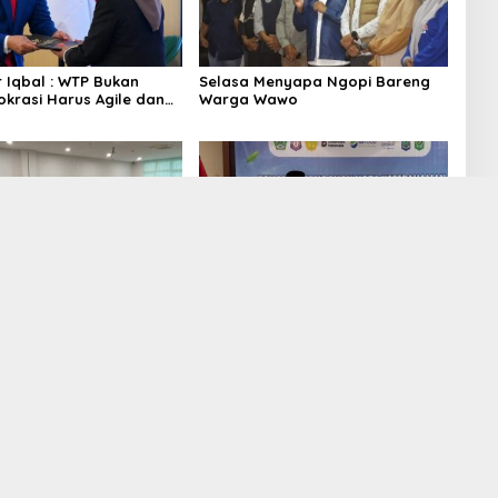
 Iqbal : WTP Bukan
Selasa Menyapa Ngopi Bareng
rokrasi Harus Agile dan
Warga Wawo
 Tepat Sasaran
na MTQ XXXI NTB Syiar
Bupati Bima Teken MoU Hilirisasi
n Menggema dari
Ayam Terpadu dengan PT.
Tengah
Berdikari