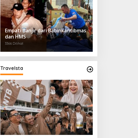
Empati Banjir dari Babinkantibmas
dan HMS
3366 Dilihat
Travelsta