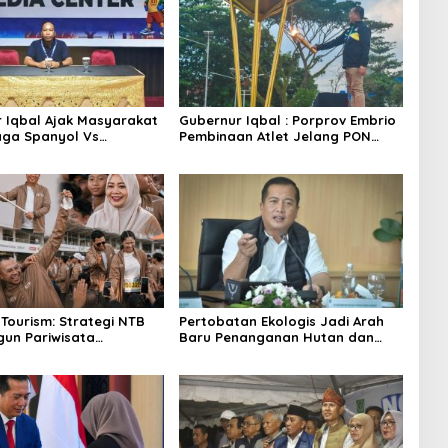
 Iqbal Ajak Masyarakat
Gubernur Iqbal : Porprov Embrio
ga Spanyol Vs
Pembinaan Atlet Jelang PON
a di Halaman Bumi Gora
2028
 Tourism: Strategi NTB
Pertobatan Ekologis Jadi Arah
un Pariwisata
Baru Penanganan Hutan dan
tas
Sampah NTB